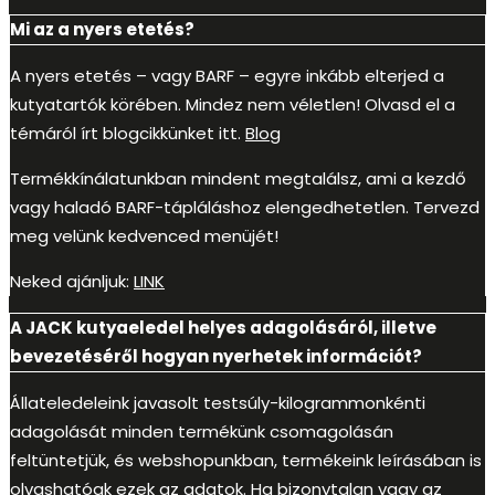
Mi az a nyers etetés?
A nyers etetés – vagy BARF – egyre inkább elterjed a
kutyatartók körében. Mindez nem véletlen! Olvasd el a
témáról írt blogcikkünket itt.
Blog
Termékkínálatunkban mindent megtalálsz, ami a kezdő
vagy haladó BARF-tápláláshoz elengedhetetlen. Tervezd
meg velünk kedvenced menüjét!
Neked ajánljuk:
LINK
A JACK kutyaeledel helyes adagolásáról, illetve
bevezetéséről hogyan nyerhetek információt?
Állateledeleink javasolt testsúly-kilogrammonkénti
adagolását minden termékünk csomagolásán
feltüntetjük, és webshopunkban, termékeink leírásában is
olvashatóak ezek az adatok. Ha bizonytalan vagy az