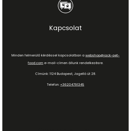
Kapcsolat
Minden felmerülő kérdéssel kapcsolatban a
webshop@jack-pet-
food.com
e-mail-címen állunk rendelkezésre.
Címünk: 1124 Budapest, Jagelló út 28.
Telefon:
+36204791345
Kövess minket itt is: