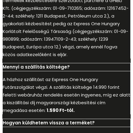
Termékek kézbesítésére szerződött partnere a GHIBLI
Kft. (cégjegyzékszám: 01-09-710265; adószám: 12167452-
2-44; székhely: 1211 Budapest, Petróleum utca 2.), a
gyakorlati kézbesítést pedig az Express One Hungary
Korlátolt Felelősségű Társaság (cégjegyzékszám: 01-09-
980899; adószám: 13947109-2-43; székhely: 1239
Budapest, Európa utca 12.) végzi, amely ennél fogva
közös adatkezelőként is eljár.
Mennyi a szállítás költsége?
A házhoz szállítást az Express One Hungary
Futárszolgálat végzi. A szállítás költsége 14.990 forint
feletti webáruház rendelés esetén ingyenes, míg ez alatt
a kiszállítási díj magyarországi kézbesítési cím
megadása esetén:
1.590 Ft-tól.
Hogyan küldhetem vissza a terméket?