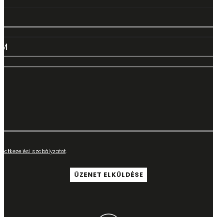
adatkezelési szabályzatot
.