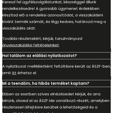
Keresd fel ügyfélszolgálatunkat, készséggel állunk
rendelkezésedre! A gyorsabb ügymenet érdekében
készítsd elő a rendelési azonosítódat, a visszaküldeni
kívánt termék számát, és légy kedves, határozd meg a
visszaküldés okát.
További részletekért, kérjük, tanulmányozd
áruvisszaküldési feltételeinket
.
Hol találom az elállási nyilatkozatot?
A nyilatkozat mellékletként feltöltésre került az ÁSZF-ben,
amit
itt
érhetsz el.
Mi a teendőm, ha hibás terméket kaptam?
Ebben az esetben szíves elnézésedet kérjük, és arra
kérünk, olvasd el az ÁSZF ide vonatkozó részét, amelyben
részletesen kifejtésre kerültek a lehetőségeid és a