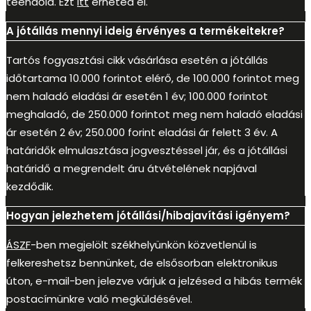
teendőid. Ezt
itt
érheted el.
A jótállás mennyi ideig érvényes a termékeitekre?
Tartós fogyasztási cikk vásárlása esetén a jótállás
időtartama 10.000 forintot elérő, de 100.000 forintot meg
nem haladó eladási ár esetén 1 év; 100.000 forintot
meghaladó, de 250.000 forintot meg nem haladó eladási
ár esetén 2 év; 250.000 forint eladási ár felett 3 év. A
határidők elmulasztása jogvesztéssel jár, és a jótállási
határidő a megrendelt áru átvételének napjával
kezdődik.
Hogyan jelezhetem jótállási/hibajavítási igényem?
ÁSZF
-ben megjelölt székhelyünkön közvetlenül is
felkereshetsz bennünket, de elsősorban elektronikus
úton, e-mail-ben jelezve várjuk a jelzésed a hibás termék
postacímünkre való megküldésével.