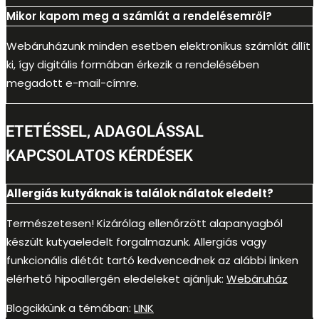
Mikor kapom meg a számlát a rendelésemről?
Webáruházunk minden esetben elektronikus számlát állít
ki, így digitális formában érkezik a rendelésében
megadott e-mail-címre.
ETETÉSSEL, ADAGOLÁSSAL
KAPCSOLATOS KÉRDÉSEK
Allergiás kutyáknak is találok nálatok eledelt?
Természetesen! Kizárólag ellenőrzött alapanyagból
készült kutyaeledelt forgalmazunk. Allergiás vagy
funkcionális diétát tartó kedvencednek az alábbi linken
elérhető hipoallergén eledeleket ajánljuk:
Webáruház
Blogcikkünk a témában:
LINK