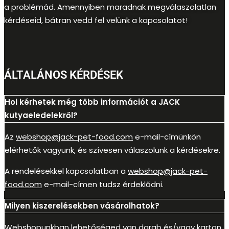
a problémád. Amennyiben maradnak megválaszolatlan
kérdéseid, bátran vedd fel velünk a kapcsolatot!
ÁLTALÁNOS KÉRDÉSEK
Hol kérhetek még több információt a JACK
kutyaeledelekről?
Az
webshop@jack-pet-food.com
e-mail-címünkön
elérhetők vagyunk, és szívesen válaszolunk a kérdésekre.
A rendelésekkel kapcsolatban a
webshop@jack-pet-
food.com
e-mail-címen tudsz érdeklődni.
Milyen kiszerelésekben vásárolhatok?
Webshopunkban lehetőséged van darab és/vagy karton