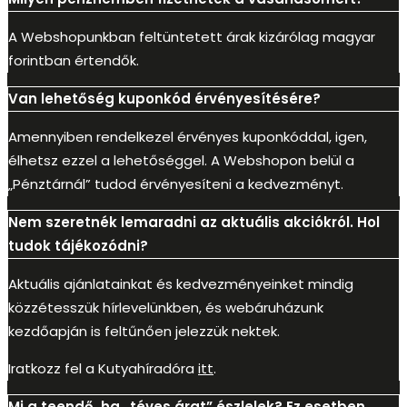
A Webshopunkban feltüntetett árak kizárólag magyar
forintban értendők.
Van lehetőség kuponkód érvényesítésére?
Amennyiben rendelkezel érvényes kuponkóddal, igen,
élhetsz ezzel a lehetőséggel. A Webshopon belül a
„Pénztárnál” tudod érvényesíteni a kedvezményt.
Nem szeretnék lemaradni az aktuális akciókról. Hol
tudok tájékozódni?
Aktuális ajánlatainkat és kedvezményeinket mindig
közzétesszük hírlevelünkben, és webáruházunk
kezdőapján is feltűnően jelezzük nektek.
Iratkozz fel a Kutyahíradóra
itt
.
Mi a teendő, ha „téves árat” észlelek? Ez esetben