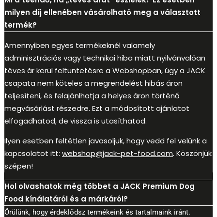
milyen díj ellenében vásárolható meg a választott
termék?
Amennyiben egyes termékeknél valamely
adminisztrációs vagy technikai hiba miatt nyilvánvalóan
téves ár kerül feltüntetésre a Webshopban, úgy a JACK
csapata nem köteles a megrendelést hibás áron
teljesíteni, és felajánlhatja a helyes áron történő
megvásárlást részedre. Ezt a módosított ajánlatot
elfogadhatod, de vissza is utasíthatod.
Ilyen esetben feltétlen javasoljuk, hogy vedd fel velünk a
kapcsolatot itt:
webshop@jack-pet-food.com
. Köszönjük
szépen!
Hol olvashatok még többet a JACK Premium Dog
Food kínálatáról és a márkáról?
Örülünk, hogy érdeklődsz termékeink és tartalmaink iránt.