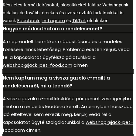
Részletes termékleírásokat, blogcikkeket találsz Webshopunk
oldalán, de további érdekes és szórakoztató tartalmakkal is
Facebook
Instagram
TikTok
várunk
,
és
oldalinkon.
Hogyan módosíthatom a rendelésemet?
A megrendelt termékek módosítására és a rendelés
törlésére nincs lehetőség. Probléma esetén kérjük, vedd
fel a kapcsolatot ügyfélszolgálatunkkal a
webshop@jack-pet-food.com
címen.
Nem kaptam meg a visszaigazoló e-mailt a
rendelésemről, mi a teendő?
A visszaigazoló e-mail kiküldése pár percet vesz igénybe
miután a rendelés leadásra került. Amennyiben hosszabb
idő elteltével sem érkezik meg, kérjük, vedd fel a
kapcsolatot ügyfélszolgálatunkkal a
webshop@jack-pet-
food.com
címen.