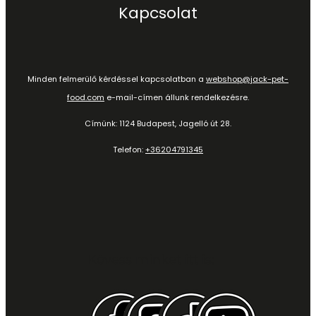
Kapcsolat
Minden felmerülő kérdéssel kapcsolatban a
webshop@jack-pet-
food.com
e-mail-címen állunk rendelkezésre.
Címünk: 1124 Budapest, Jagelló út 28.
Telefon:
+36204791345
Kövess minket itt is: