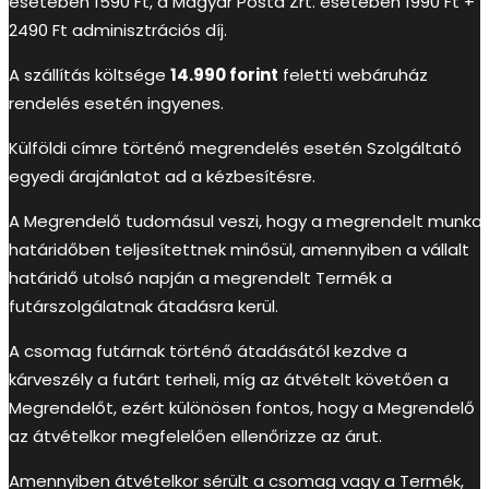
esetében 1590 Ft, a Magyar Posta Zrt. esetében 1990 Ft +
2490 Ft adminisztrációs díj.
A szállítás költsége
14.990 forint
feletti webáruház
rendelés esetén ingyenes.
Külföldi címre történő megrendelés esetén Szolgáltató
egyedi árajánlatot ad a kézbesítésre.
A Megrendelő tudomásul veszi, hogy a megrendelt munka
határidőben teljesítettnek minősül, amennyiben a vállalt
határidő utolsó napján a megrendelt Termék a
futárszolgálatnak átadásra kerül.
A csomag futárnak történő átadásától kezdve a
kárveszély a futárt terheli, míg az átvételt követően a
Megrendelőt, ezért különösen fontos, hogy a Megrendelő
az átvételkor megfelelően ellenőrizze az árut.
Amennyiben átvételkor sérült a csomag vagy a Termék,