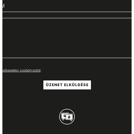
adatkezelési szabályzatot
.