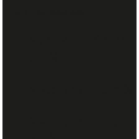
Analitikai összetevők:
Nyersfehérje:
7,0%
Nyerszsír: 3,5%
Nyershamu:
2,0%