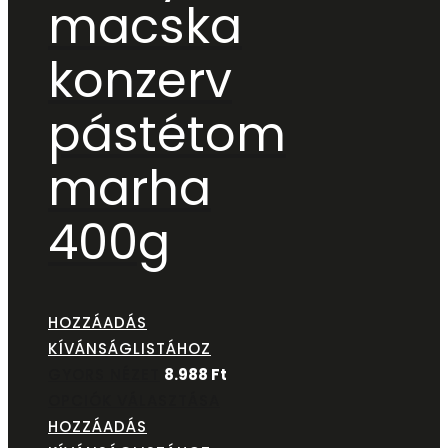
macska
konzerv
pástétom
marha
400g
HOZZÁADÁS
KÍVÁNSÁGLISTÁHOZ
GYORS NÉZET
8.988
Ft
OPCIÓK VÁLASZTÁSA
HOZZÁADÁS