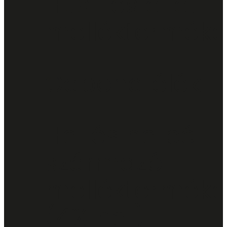
Hús- és állati
mellékterméke
Gabonafélék
Hal és halból
származó
mellékterméke
(4% hal)