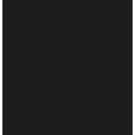
Biztosítson
mindig friss
ivóvizet.
A termék
minőségét
megőrzi
(nap/hónap/
év): lásd a