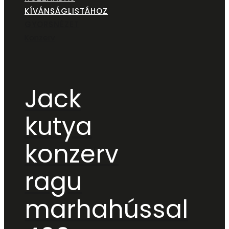
KÍVÁNSÁGLISTÁHOZ
GYORSNÉZET
Konzerv
Jack
kutya
konzerv
ragu
marhahússal