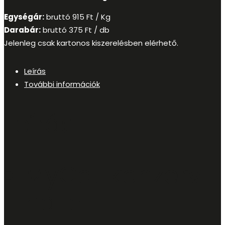
Egységár:
bruttó
915
Ft
/ Kg
Darabár:
bruttó
375
Ft
/ db
Jelenleg csak kartonos kiszerelésben elérhető.
Leírás
További információk
Leírás
MyCat konzerv
hallal