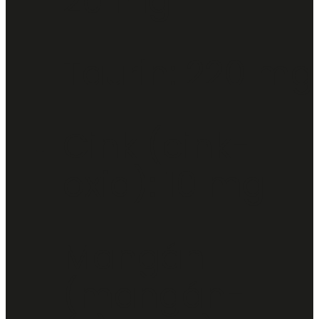
20 mg
Taurin: 220 mg
Cink (cink-
oxid): 10 mg
Mangán
(mangán-