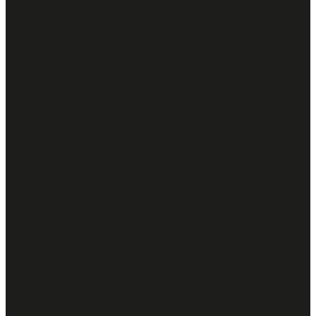
(II)-oxid): 2
mg
Vörösréz
(vörösréz-(II)-
szulfát,
pentahidrát):
1,4 mg