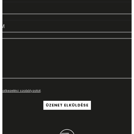
adatkezelési szabályzatot
.