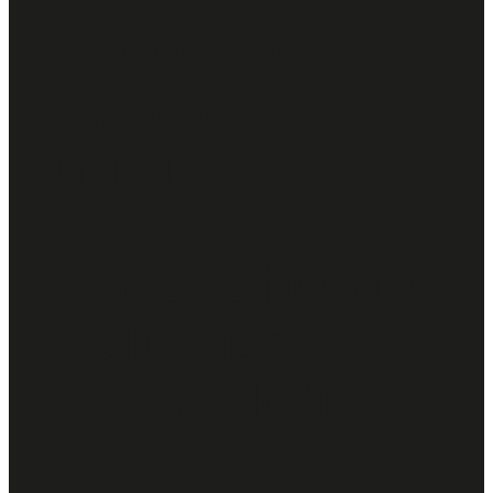
Etetési és
tárolási
útmutató
Szobahőmérsé
ajánlott
felszolgálni.