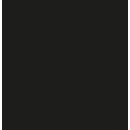
Teljes értékű
állateledel
felnőtt
macskáknak
hallal
Összetétel: