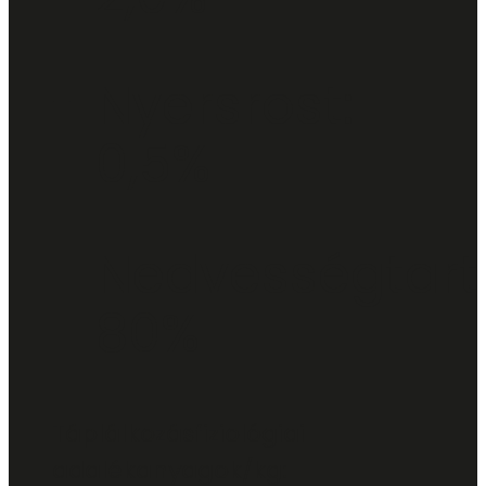
Nyersrost:
0,5%
Nedvességtart
80%
Táplálkozásfiziológiai
adalékanyagok/kg: