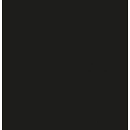
doboz alján.
Felbontás
után hűtőben
tárolandó, és
legfeljebb 2–3
napon belül
felhasználandó