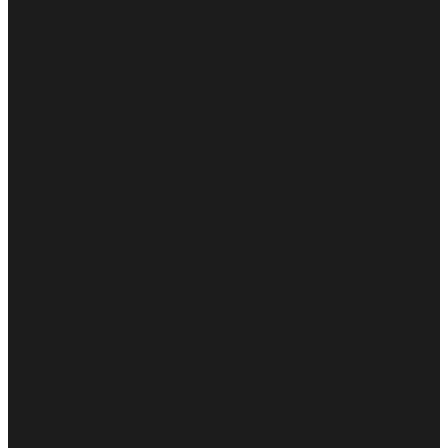
Növényi
mellékterméke
Ásványi
anyagok
Cukor