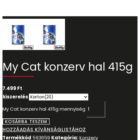
My Cat konzerv hal 415g
7.499
Ft
kiszerelés
My Cat konzerv hal 415g mennyiség
KOSÁRBA TESZEM
HOZZÁADÁS KÍVÁNSÁGLISTÁHOZ
Termékkód
593659
Kategória:
Konzerv