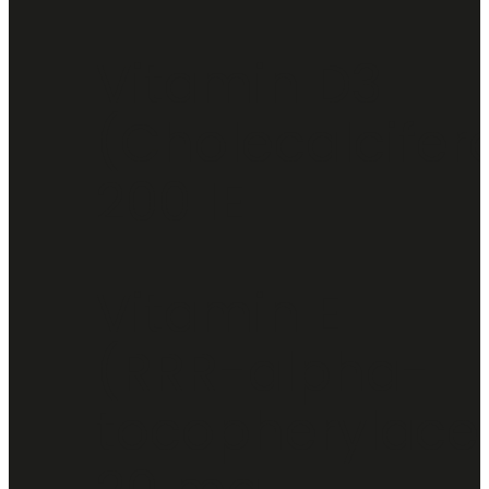
Vitamin D3
(Cholecalcifero
200 IE
Vitamin E
(RRR-alpha-
tocopherylacet