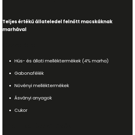
Teljes értékű állateledel felnőtt macskáknak
marhával
Összetétel:
Hús- és állati melléktermékek (4% marha)
Gabonafélék
Növényi melléktermékek
Ásványi anyagok
Cukor
Analitikai összetevők: