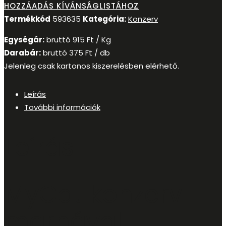
HOZZÁADÁS KÍVÁNSÁGLISTÁHOZ
Termékkód
593635
Kategória:
Konzerv
Egységár:
bruttó
915
Ft
/ Kg
Darabár:
bruttó
375
Ft
/ db
Jelenleg csak kartonos kiszerelésben elérhető.
Leírás
További információk
Leírás
MyCat konzerv
marhával