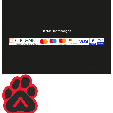
Fizetési lehetőségek:
Adatvédelmi szabályzat
|
Impresszum
|
Általános szerződési feltételek
|
Szállítás
Copyright © 2023 Rodent Hungary Kft. Minden jog fenntartva.