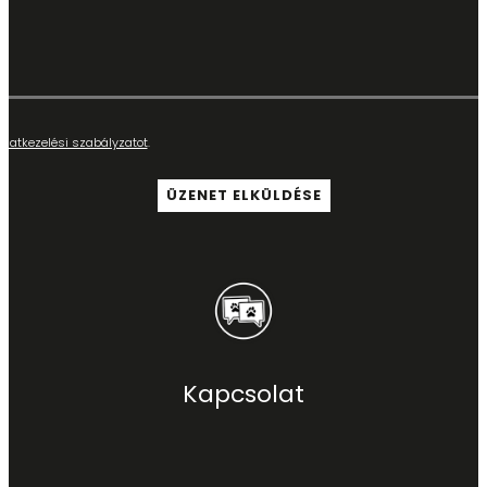
adatkezelési szabályzatot
.
Kapcsolat