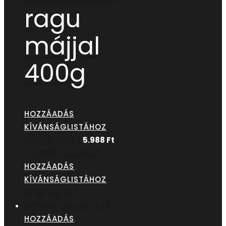
ragu
májjal
400g
HOZZÁADÁS
KÍVÁNSÁGLISTÁHOZ
GYORS NÉZET
5.988
Ft
TOVÁBB OLVASOM
HOZZÁADÁS
KÍVÁNSÁGLISTÁHOZ
GYORSNÉZET
OPCIÓK VÁLASZTÁSA
HOZZÁADÁS