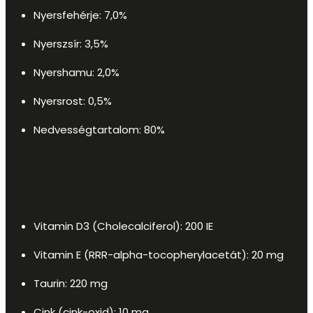
Nyersfehérje: 7,0%
Nyerszsír: 3,5%
Nyershamu: 2,0%
Nyersrost: 0,5%
Nedvességtartalom: 80%
Táplálkozásfiziológiai
adalékanyagok/kg:
Vitamin D3 (Cholecalciferol): 200 IE
Vitamin E (RRR-alpha-tocopherylacetát): 20 mg
Taurin: 220 mg
Cink (cink-oxid): 10 mg