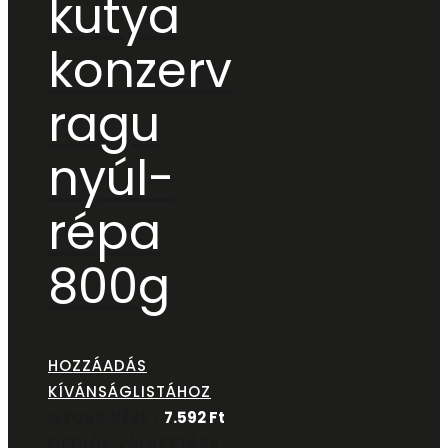
kutya
konzerv
ragu
nyúl-
répa
800g
HOZZÁADÁS
KÍVÁNSÁGLISTÁHOZ
GYORS NÉZET
7.592
Ft
OPCIÓK VÁLASZTÁSA