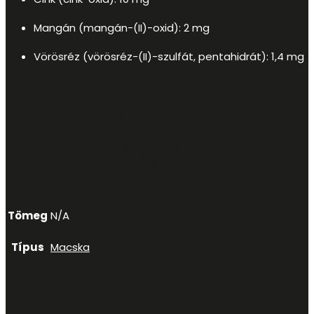
Mangán (mangán-(II)-oxid): 2 mg
Vörösréz (vörösréz-(II)-szulfát, pentahidrát): 1,4 mg
További
információk
Tömeg
N/A
Típus
Macska