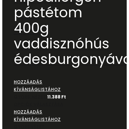
pástétom
400g
vaddisznóhús
édesburgonyáva
HOZZÁADÁS
KÍVÁNSÁGLISTÁHOZ
GYORS NÉZET
11.388
Ft
OPCIÓK VÁLASZTÁSA
HOZZÁADÁS
KÍVÁNSÁGLISTÁHOZ
GYORSNÉZET