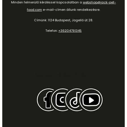
Minden felmerülő kérdéssel kapcsolatban a
webshop@jack-pet-
food.com
e-mail-címen állunk rendelkezésre.
Címünk: 1124 Budapest, Jagelló út 28.
Telefon:
+36204791345
Kövess minket itt is: