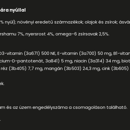
ára nyúllal
 nyúl); növényi eredetű származékok; olajok és zsírok; ásvá
yershamu 7%, nyersrost 4%, omega–6 zsírsavak 2,5%.
D3-vitamin (3a671) 500 NE, E-vitamin (3a700) 50 mg, B1-vita
cium-D-pantotenát, 3a841) 5 mg, niacin (3a314) 34 mg, biotin
 mg, réz (3b405) 7,7 mg, mangán (3b503) 24,3 mg, cink (3b605)
k.
lszám és az üzem engedélyszáma a csomagoláson található.
.