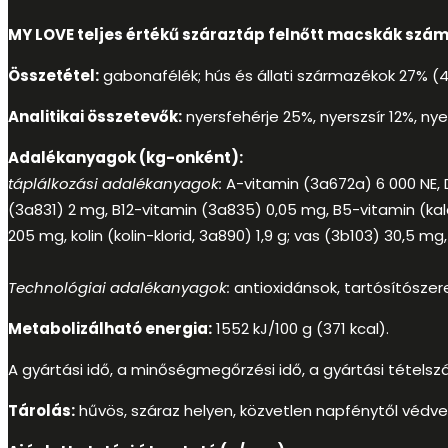
MY LOVE teljes értékű száraztáp felnőtt macskák szám
Összetétel:
gabonafélék; hús és állati származékok 27% (4%
Analitikai összetevők:
nyersfehérje 25%, nyerszsír 12%, n
Adalékanyagok (kg-onként):
táplálkozási adalékanyagok:
A-vitamin (3a672a) 6 000 NE, 
(3a831) 2 mg, B12-vitamin (3a835) 0,05 mg, B5-vitamin (kal
205 mg, kolin (kolin-klorid, 3a890) 1,9 g; vas (3b103) 30,5
Technológiai adalékanyagok:
antioxidánsok, tartósítószere
Metabolizálható energia:
1552 kJ/100 g (371 kcal).
A gyártási idő, a minőségmegőrzési idő, a gyártási téte
Tárolás:
hűvös, száraz helyen, közvetlen napfénytől védve