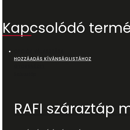
Kapcsolódó term
OPCIÓK VÁLASZTÁSA
HOZZÁADÁS KÍVÁNSÁGLISTÁHOZ
GYORSNÉZET
Száraztáp
RAFI száraztáp 