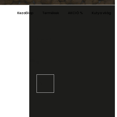
Kezdőlap
Termékek
AKCIÓ %
Kutya világ
Kosaram
Kívánságaim
0
0
Cart
l