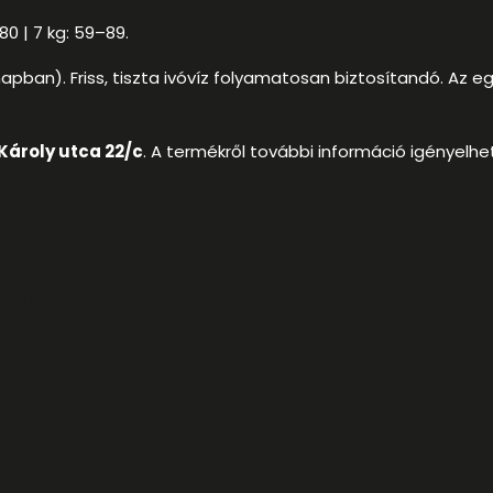
–80 | 7 kg: 59–89.
pban). Friss, tiszta ivóvíz folyamatosan biztosítandó. Az egye
Károly utca 22/c
. A termékről további információ igényelhe
iók