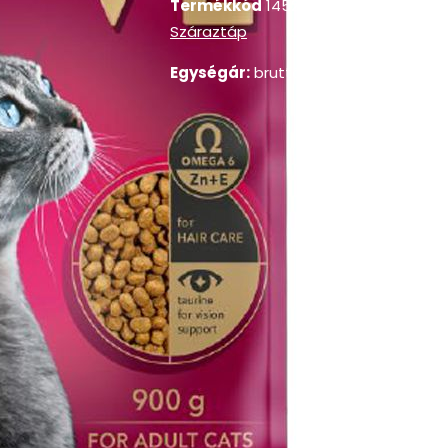
Termékkód
145276
Kategória:
Száraztáp
Egységár:
bruttó
1.777
Ft
/ Kg