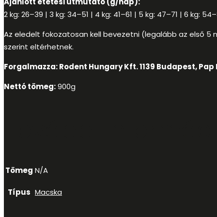
Ajánlott etetési útmutató (g/nap):
2 kg: 26–39 | 3 kg: 34–51 | 4 kg: 41–61 | 5 kg: 47–71 | 6 kg: 54
Az eledelt fokozatosan kell bevezetni (legalább az első 5 na
szerint eltérhetnek.
Forgalmazza: Rodent Hungary Kft. 1139 Budapest, Pap 
Nettó tömeg:
900g
További informác
Tömeg
N/A
Típus
Macska