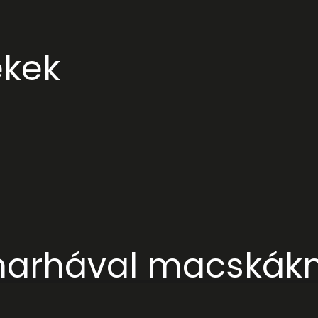
ékek
marhával macskákna