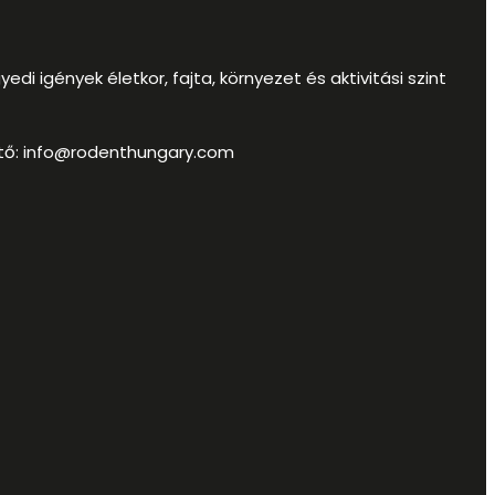
di igények életkor, fajta, környezet és aktivitási szint
tő:
info@rodenthungary.com