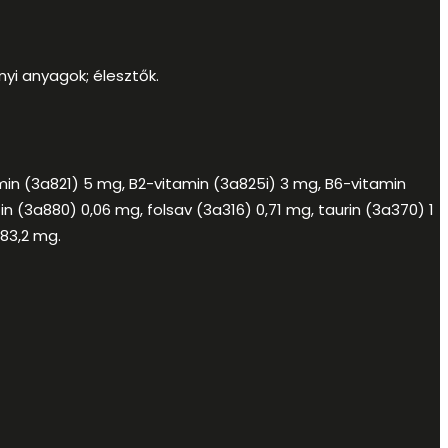
nyi anyagok; élesztők.
min (3a821) 5 mg, B2-vitamin (3a825i) 3 mg, B6-vitamin
 (3a880) 0,06 mg, folsav (3a316) 0,71 mg, taurin (3a370) 1
 83,2 mg.