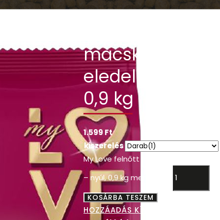
My Love felnőtt
macska száraz
eledel – nyúl,
0,9 kg
1.599
Ft
kiszerelés
My Love felnőtt macska száraz elede
– nyúl, 0,9 kg mennyiség
KOSÁRBA TESZEM
HOZZÁADÁS KÍVÁNSÁGLISTÁHOZ