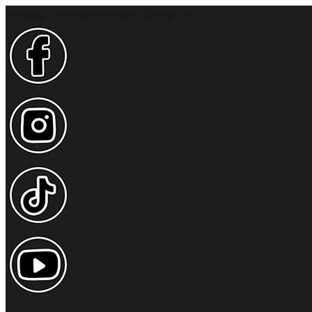
Idesüss! Mancsbizsergető ajánlatok!