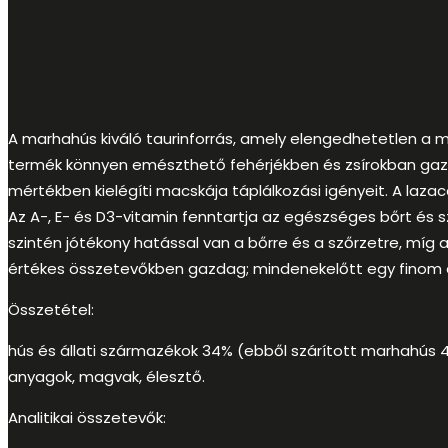
Leírás
A marhahús kiváló taurinforrás, amely elengedhetetlen a
termék könnyen emészthető fehérjékben és zsírokban gazdag
mértékben kielégíti macskája táplálkozási igényeit. A lazac
Az A-, E- és D3-vitamin fenntartja az egészséges bőrt és 
szintén jótékony hatással van a bőrre és a szőrzetre, míg
értékes összetevőkben gazdag; mindenekelőtt egy finom é
Összetétel:
hús és állati származékok 34% (ebből szárított marhahús 4%
anyagok, magvak, élesztő.
Analitikai összetevők: