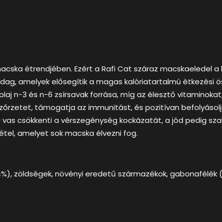
 macska étrendjében. Ezért a Rafi Cat száraz macskaelede
, amelyek elősegítik a magas kalóriatartalmú étkezési össz
olaj n-3 és n-6 ​​zsírsavak forrása, míg az élesztő vitaminok
szőrzetet, támogatja az immunitást, és pozitívan befolyáso
 a vas csökkenti a vérszegénység kockázatát, a jód pedig s
tel, amelyet sok macska élvezni fog.
), zöldségek, növényi eredetű származékok, gabonafélék (riz