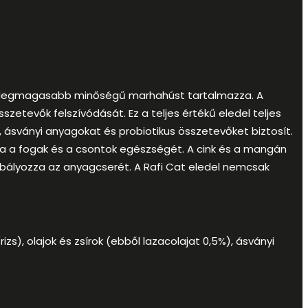
l a legmagasabb minőségű marhahúst tartalmazza. A
etevők felszívódását. Ez a teljes értékű eledel teljes
at, ásványi anyagokat és probiotikus összetevőket biztosít.
lja a fogak és a csontok egészségét. A cink és a mangán
zabályozza az anyagcserét. A Rafi Cat eledel nemcsak
s), olajok és zsírok (ebből lazacolajat 0,5%), ásványi