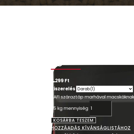
RAFI száraztáp
marhával
macskáknak 1,5
kg
3.299
Ft
kiszerelés
RAFI száraztáp marhával macskákna
1,5 kg mennyiség
KOSÁRBA TESZEM
HOZZÁADÁS KÍVÁNSÁGLISTÁHOZ