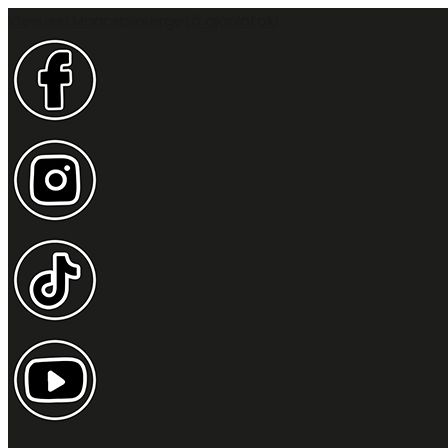
Idesüss! Mancsbizsergető ajánlatok!