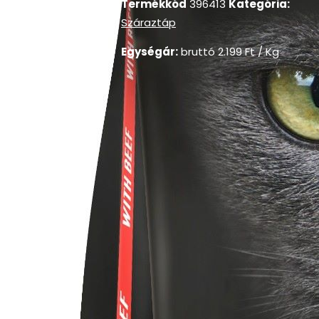
Termékkód
396413
Kategória:
Száraztáp
Egységár:
bruttó
2.199
Ft
/ Kg