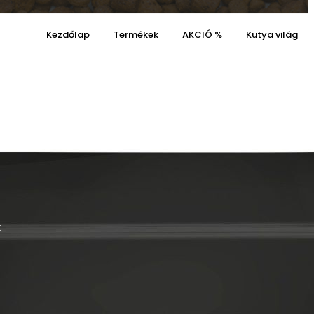
Kezdőlap
Termékek
AKCIÓ %
Kutya világ
Kosaram
Kívánságaim
0
0
Cart
k