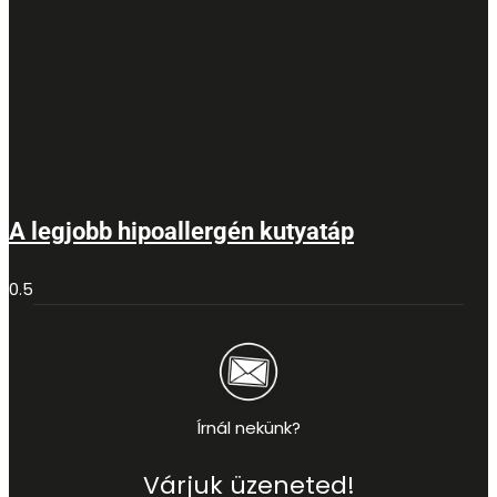
A legjobb hipoallergén kutyatáp
Írnál nekünk?
Várjuk üzeneted!