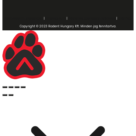
Adatvédelmi szabályzat
|
Impresszum
|
Általános szerződési feltételek
|
Szállítás
Copyright © 2023 Rodent Hungary Kft. Minden jog fenntartva.