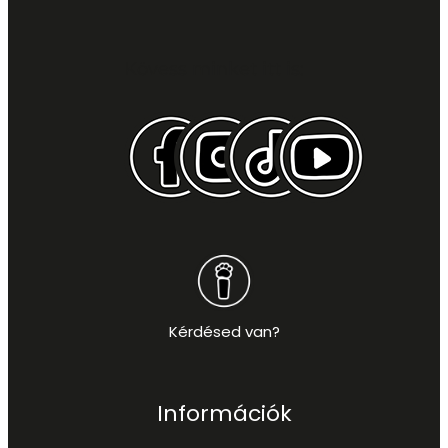
Kövess minket itt is:
Kérdésed van?
Információk