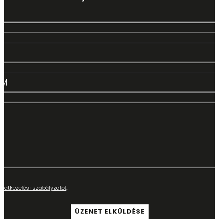
adatkezelési szabályzatot
.