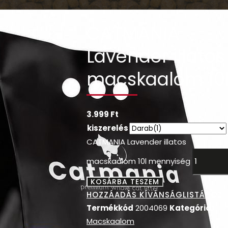
CATMANIA
Lavender illatos
macskaalom 10
3.999
Ft
kiszerelés
CATMANIA Lavender illatos
macskaalom 10l mennyiség
KOSÁRBA TESZEM
HOZZÁADÁS KÍVÁNSÁGLISTÁHOZ
Termékkód
2004069
Kategória:
Macskaalom