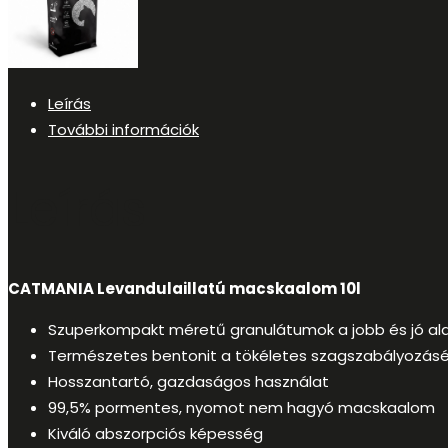
Leírás
További információk
Leírás
CATMANIA Levandula
illatú macskaalom 10l
Szuperkompakt méretű granulátumok a jobb és jó a
Természetes bentonit a tökéletes szagszabályozásé
Hosszantartó, gazdaságos használat
99,5% pormentes, nyomot nem hagyó macskaalom
Kiváló abszorpciós képesség