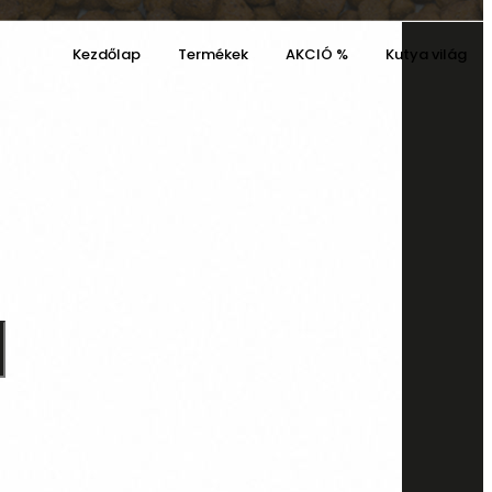
Kezdőlap
Termékek
AKCIÓ %
Kutya világ
l
Kosaram
Kívánságaim
0
0
Cart