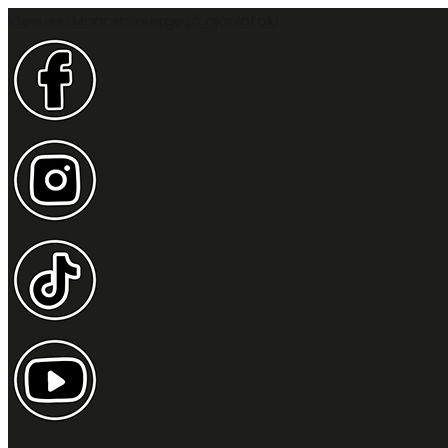
Idesüss! Mancsbizsergető ajánlatok!