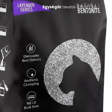
Egységár:
bruttó
470
Ft
/ Kg