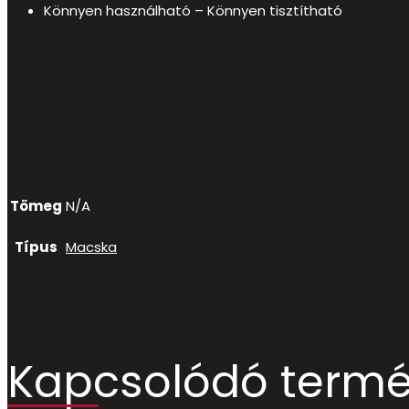
Könnyen használható – Könnyen tisztítható
További informác
Tömeg
N/A
Típus
Macska
Kapcsolódó term