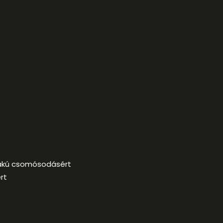
lakú csomósodásért
rt