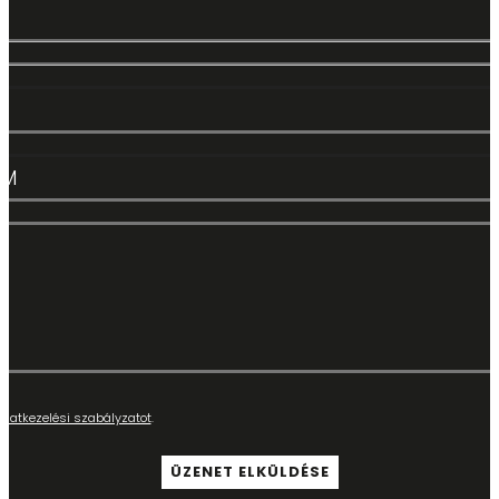
adatkezelési szabályzatot
.