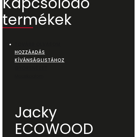
Kapcsolódó
termékek
TOVÁBB OLVASOM
HOZZÁADÁS
KÍVÁNSÁGLISTÁHOZ
GYORSNÉZET
Macskaalom
Jacky
ECOWOOD