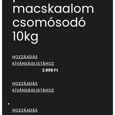
macskaalom
csomósodó
10kg
HOZZÁADÁS
KÍVÁNSÁGLISTÁHOZ
GYORS NÉZET
2.999
Ft
OPCIÓK VÁLASZTÁSA
HOZZÁADÁS
KÍVÁNSÁGLISTÁHOZ
GYORSNÉZET
TOVÁBB OLVASOM
HOZZÁADÁS