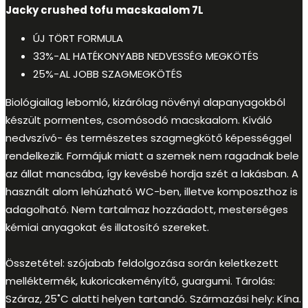
Jacky crushed tofu macskaalom 7L
ÚJ TÖRT FORMULA
33%-AL HATÉKONYABB NEDVESSÉG MEGKÖTÉS
25%-AL JOBB SZAGMEGKÖTÉS
Biológiailag lebomló, kizárólag növényi alapanyagokból
készült pormentes, csomósodó macskaalom. Kiváló
nedvszívó- és természetes szagmegkötő képességgel
rendelkezik. Formájuk miatt a szemek nem ragadnak bele
az állat mancsába, így kevésbé hordja szét a lakásban. A
használt alom lehúzható WC-ben, illetve komposzthoz is
adagolható. Nem tartalmaz hozzáadott, mesterséges
kémiai anyagokat és illatosító szereket.
Összetétel: szójabab feldolgozása során keletkezett
melléktermék, kukoricakeményítő, guargumi. Tárolás:
Száraz, 25˚C alatti helyen tartandó. Származási hely: Kína.