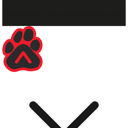
Adatvédelmi szabályzat
|
Impresszum
|
Általános szerződési feltételek
|
Szállítás
Copyright © 2023 Rodent Hungary Kft. Minden jog fenntartva.