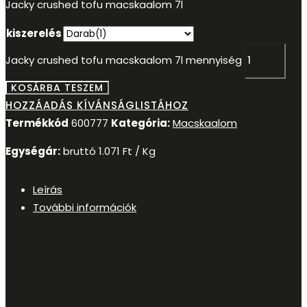
Jacky crushed tofu macskaalom 7l
kiszerelés
Jacky crushed tofu macskaalom 7l mennyiség
KOSÁRBA TESZEM
HOZZÁADÁS KÍVÁNSÁGLISTÁHOZ
Termékkód
600777
Kategória:
Macskaalom
Egységár:
bruttó
1.071
Ft
/ Kg
Leírás
További információk
Leírás