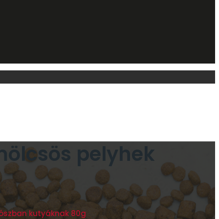
mölcsös pelyhek
zószban kutyáknak 80g