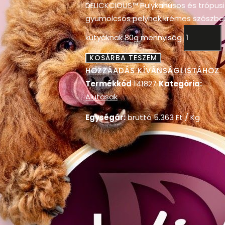
DELICKCIOUS™ Pulykahúsos és trópusi
gyümölcsös pelyhek krémes szószba
kutyáknak 80g mennyiség
KOSÁRBA TESZEM
HOZZÁADÁS KÍVÁNSÁGLISTÁHOZ
Termékkód
141827
Kategória:
Alutasak
Egységár:
bruttó
5.363
Ft
/ Kg