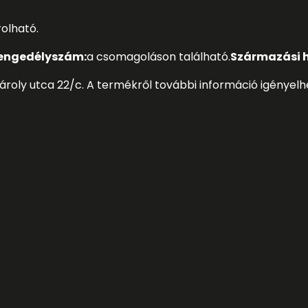
olható.
i engedélyszám:
a csomagoláson található.
Szár
m
azási 
ároly utca 22/c. A termékről további információ igényelh
iók