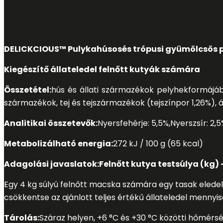
Leírás
DELICKCIOUS™ P
ulykahúsos
és trópusi gyümölcsö
s 
Kiegészítő állateledel felnőtt kutyák számára
Összetétel:
hús és állati származékok pelyhek
formájáb
származékok, tej és tejszármazékok (tejszínpor 1,26%), á
Analitikai összetevők:
Nyersfehérje: 5,5%
,
Nyerszsír: 2,
Metabolizálható energia:
272 kJ / 100 g (65 kcal)
A
d
agolási javaslatok:
Felnőtt kutya testsúlya (kg) 
Egy 4 kg súlyú felnőtt macska számára egy tasak eledel j
csökkentse az ajánlott teljes értékű állateledel mennyis
Tárolás:
Száraz helyen, +6 °C és +30 °C közötti hőmérsé