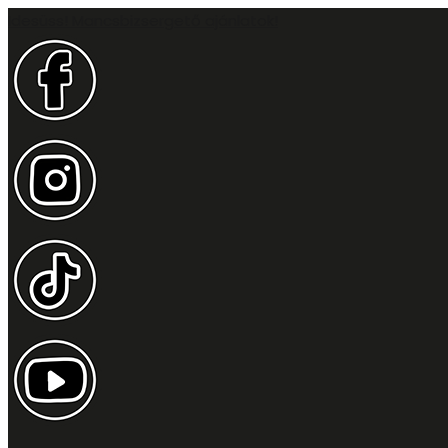
Idesüss! Mancsbizsergető ajánlatok!