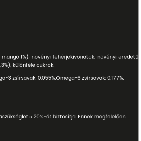
 mangó 1%), növényi fehérjekivonatok, növényi eredetű
,3%), különféle cukrok.
a-3 zsírsavak: 0,055%
,
Omega-6 zsírsavak: 0,177%
.
riaszükséglet ≈ 20%-át biztosítja. Ennek megfelelően