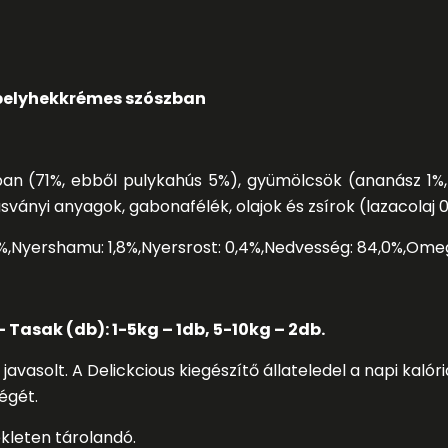
pelyhek
krémes szószban
an (71%, ebből pulykahús 5%), gyümölcsök (ananász 1%,
sványi anyagok, gabonafélék, olajok és zsírok (lazacolaj 0
5%
,
Nyershamu: 1,8%
,
Nyersrost: 0,4%
,
Nedvesség: 84,0%
,
Omeg
– Tasak (db): 1-5kg – 1db, 5-10kg – 2db.
avasolt. A Delickcious kiegészítő állateledel a napi kaló
égét.
kleten tárolandó.