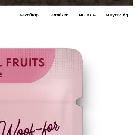
Kezdőlap
Termékek
AKCIÓ %
Kutya világ
Kosaram
Kívánságaim
0
0
Cart