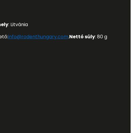
hely
: Litvánia
ető:
info@rodenthungary.com
.
Nettó súly
: 80 g