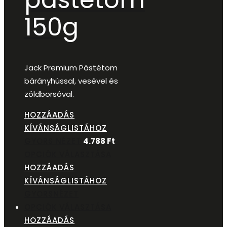
150g
Jack Premium Pástétom
bárányhússal, vesével és
zöldborsóval.
HOZZÁADÁS
KÍVÁNSÁGLISTÁHOZ
GYORS NÉZET
4.788
Ft
OPCIÓK VÁLASZTÁSA
HOZZÁADÁS
KÍVÁNSÁGLISTÁHOZ
GYORSNÉZET
OPCIÓK VÁLASZTÁSA
HOZZÁADÁS