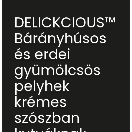
DELICKCIOUS™
Bárányhúsos
és erdei
gyümölcsös
pelyhek
krémes
szószban