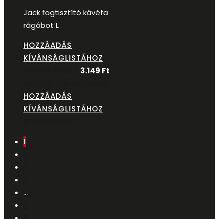
Jack fogtisztító kávéfa
rágóbot L
HOZZÁADÁS
KÍVÁNSÁGLISTÁHOZ
GYORS NÉZET
3.149
Ft
OPCIÓK VÁLASZTÁSA
HOZZÁADÁS
KÍVÁNSÁGLISTÁHOZ
GYORSNÉZET
1
2
3
4
…
7
8