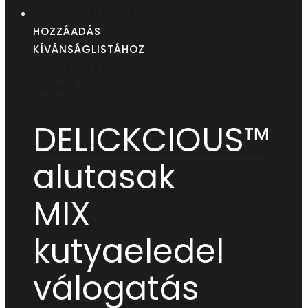
OPCIÓK VÁLASZTÁSA
HOZZÁADÁS
KÍVÁNSÁGLISTÁHOZ
GYORSNÉZET
Alutasak
DELICKCIOUS™
alutasak
MIX
kutyaeledel
válogatás