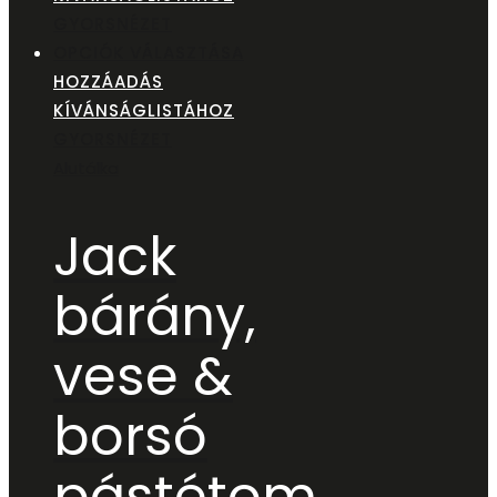
GYORSNÉZET
OPCIÓK VÁLASZTÁSA
HOZZÁADÁS
KÍVÁNSÁGLISTÁHOZ
GYORSNÉZET
Alutálka
Jack
bárány,
vese &
borsó
pástétom