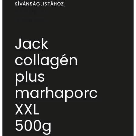
KÍVÁNSÁGLISTÁHOZ
GYORSNÉZET
Jutalomfalat
Jack
collagén
plus
marhaporc
XXL
500g