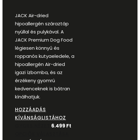
JACK Air-dried
hipoallergén száraztáp
nyúllal és pulykával. A
JACK Premium Dog Food
légiesen könnyű és
roppanós kutyaeledele, a
hipoallergén Air-dried
igazi ízbomba, és az
érzékeny gyomrú
kedvenceknek is bátran
kínálhatjuk.
HOZZÁADÁS
KÍVÁNSÁGLISTÁHOZ
GYORS NÉZET
6.499
Ft
OPCIÓK VÁLASZTÁSA