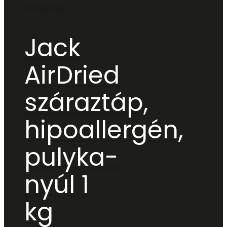
Száraztáp
Jack
AirDried
száraztáp,
hipoallergén,
pulyka-
nyúl 1
kg