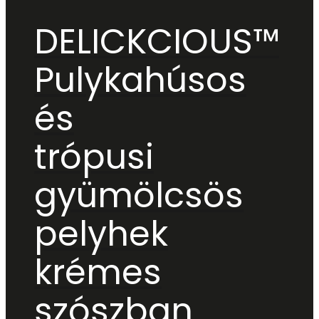
DELICKCIOUS™
Pulykahúsos
és
trópusi
gyümölcsös
pelyhek
krémes
szószban