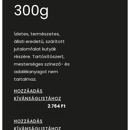
300g
Ízletes, természetes,
állati eredetű, szárított
jutalomfalat kutyák
részére. Tartósítószert,
mesterséges színező- és
adalékanyagot nem
tartalmaz.
HOZZÁADÁS
KÍVÁNSÁGLISTÁHOZ
GYORS NÉZET
2.764
Ft
OPCIÓK VÁLASZTÁSA
HOZZÁADÁS
KÍVÁNSÁGLISTÁHOZ