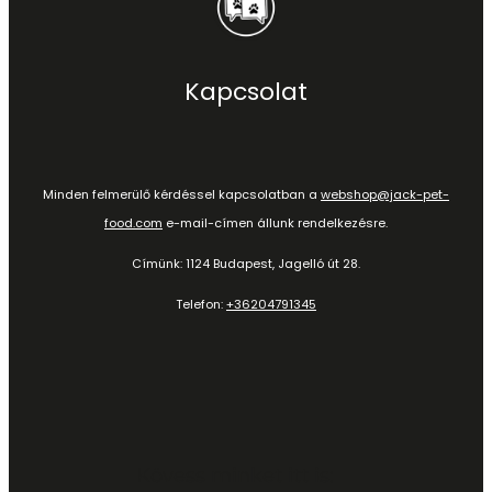
Kapcsolat
Minden felmerülő kérdéssel kapcsolatban a
webshop@jack-pet-
food.com
e-mail-címen állunk rendelkezésre.
Címünk: 1124 Budapest, Jagelló út 28.
Telefon:
+36204791345
Kövess minket itt is: