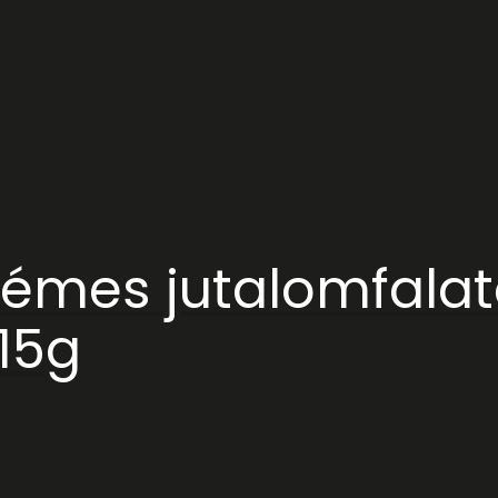
émes jutalomfalato
15g