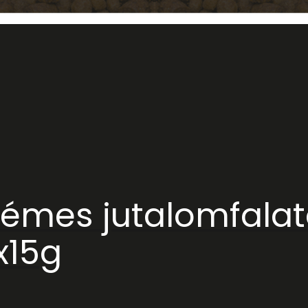
émes jutalomfalato
x15g