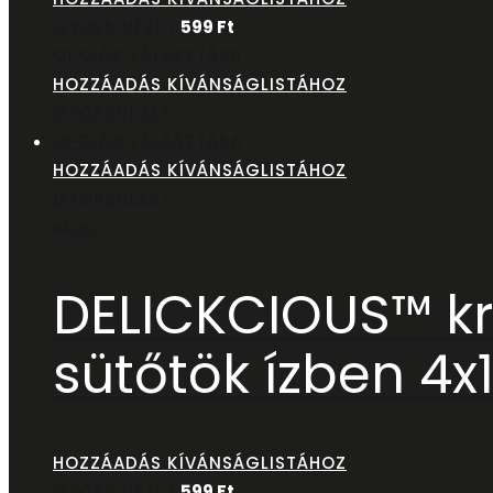
GYORS NÉZET
599
Ft
OPCIÓK VÁLASZTÁSA
HOZZÁADÁS KÍVÁNSÁGLISTÁHOZ
GYORSNÉZET
OPCIÓK VÁLASZTÁSA
HOZZÁADÁS KÍVÁNSÁGLISTÁHOZ
GYORSNÉZET
Akció
DELICKCIOUS™ kr
sütőtök ízben 4x
HOZZÁADÁS KÍVÁNSÁGLISTÁHOZ
GYORS NÉZET
599
Ft