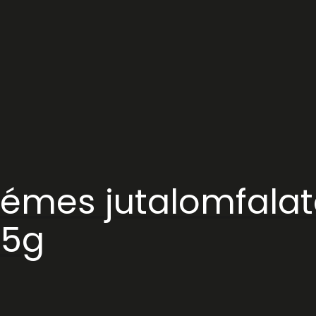
émes jutalomfalato
15g