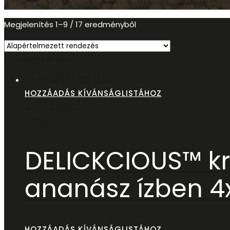
Megjelenítés 1–9 / 17 eredményből
Grid view
List view
OPCIÓK VÁLASZTÁSA
HOZZÁADÁS KÍVÁNSÁGLISTÁHOZ
GYORSNÉZET
Akció
DELICKCIOUS™ kr
ananász ízben 4
HOZZÁADÁS KÍVÁNSÁGLISTÁHOZ