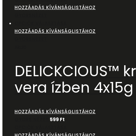
HOZZÁADÁS KÍVÁNSÁGLISTÁHOZ
GYORSNÉZET
OPCIÓK VÁLASZTÁSA
HOZZÁADÁS KÍVÁNSÁGLISTÁHOZ
GYORSNÉZET
Akció
DELICKCIOUS™ kr
vera ízben 4x15g
HOZZÁADÁS KÍVÁNSÁGLISTÁHOZ
GYORS NÉZET
599
Ft
OPCIÓK VÁLASZTÁSA
HOZZÁADÁS KÍVÁNSÁGLISTÁHOZ