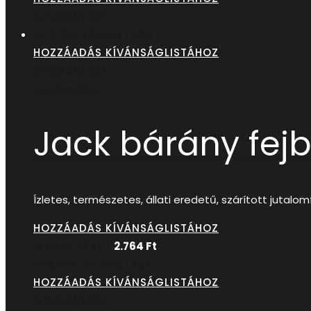
GYORSNÉZET
OPCIÓK VÁLASZTÁSA
HOZZÁADÁS KÍVÁNSÁGLISTÁHOZ
GYORSNÉZET
Jutalomfalat
Jack bárány fej
Ízletes, természetes, állati eredetű, szárított juta
HOZZÁADÁS KÍVÁNSÁGLISTÁHOZ
GYORS NÉZET
2.764
Ft
OPCIÓK VÁLASZTÁSA
HOZZÁADÁS KÍVÁNSÁGLISTÁHOZ
GYORSNÉZET