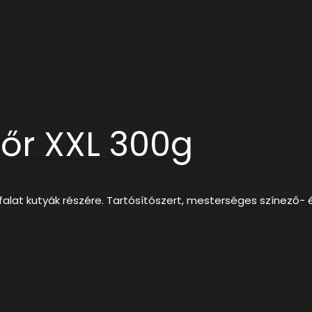
bőr XXL 300g
lomfalat kutyák részére. Tartósítószert, mesterséges színez