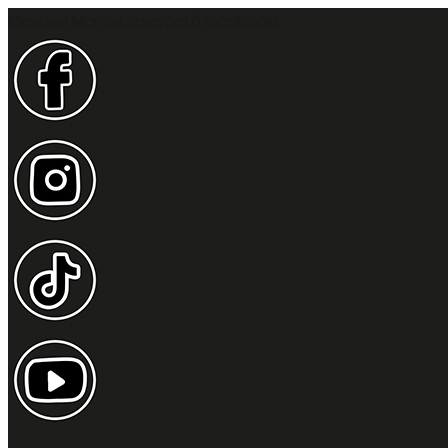
Idesüss! Mancsbizsergető ajánlatok!