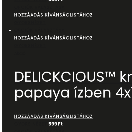
OPCIÓK VÁLASZTÁSA
HOZZÁADÁS KÍVÁNSÁGLISTÁHOZ
GYORSNÉZET
OPCIÓK VÁLASZTÁSA
HOZZÁADÁS KÍVÁNSÁGLISTÁHOZ
GYORSNÉZET
Akció
DELICKCIOUS™ kr
papaya ízben 4x
HOZZÁADÁS KÍVÁNSÁGLISTÁHOZ
GYORS NÉZET
599
Ft
OPCIÓK VÁLASZTÁSA