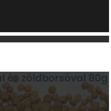
l és zöldborsóval 80g