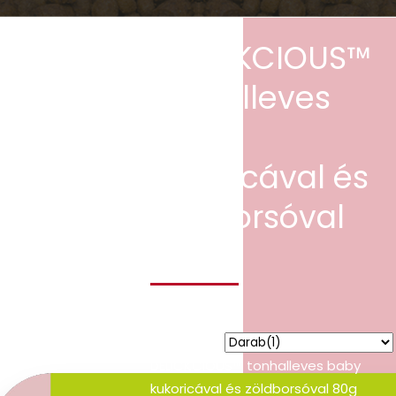
DELICKCIOUS™
tonhalleves
baby
kukoricával és
zöldborsóval
80g
674
Ft
kiszerelés
DELICKCIOUS™ tonhalleves baby
kukoricával és zöldborsóval 80g