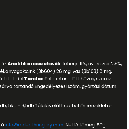
lóz.
Analitikai összetevők
: fehérje 11%, nyers zsír 2,5%,
lékanyagok
:
cink (3b604) 28 mg, vas (3b103) 8 mg,
állateledel.
Tárolás:
Felbontás előtt hűvös, száraz
zárva tartandó.
Engedélyezési szám, gyártási dátum
db, 5kg – 3,5db.
Tálalás előtt szobahőmérsékletre
tő:
info@rodenthungary.com
. Nettó tömeg: 80g