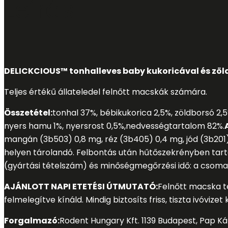
Leírás
DELICKCIOUS™ tonhalleves baby kukoricával és zöl
Teljes értékű állateledel felnőtt macskák számára.
Összetétel:
tonhal 37%, bébikukorica 2,5%, zöldborsó 2,5
nyers hamu 1%, nyersrost 0,5%,
nedvességtartalom 82%.
mangán (3b503) 0,8 mg, réz (3b405) 0,4 mg, jód (3b201)
helyen tárolandó. Felbontás után hűtőszekrényben tarta
(gyártási tételszám) és minőségmegőrzési idő: a csoma
AJÁNLOTT NAPI ETETÉSI ÚTMUTATÓ:
Felnőtt macska te
felmelegítve kínáld. Mindig biztosíts friss, tiszta ivóviz
Forgalmazó:
Rodent Hungary Kft. 1139 Budapest, Pap Ká