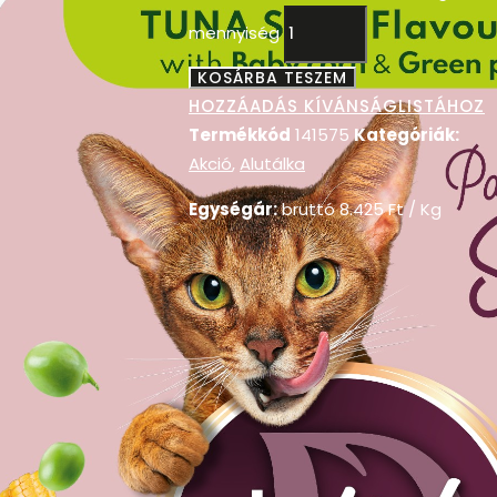
mennyiség
KOSÁRBA TESZEM
HOZZÁADÁS KÍVÁNSÁGLISTÁHOZ
Termékkód
141575
Kategóriák:
Akció
,
Alutálka
Egységár:
bruttó
8.425
Ft
/ Kg