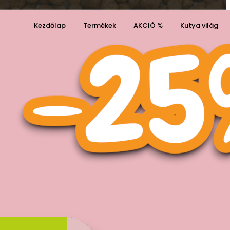
Kezdőlap
Termékek
AKCIÓ %
Kutya világ
Kosaram
Kívánságaim
0
0
Cart