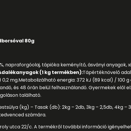
dborsóval 80g
%, napraforgóolaj, tápióka keményítő, ásványi anyagok, xi
Adalékanyagok (1 kg termékben):
Tápértéknövelő ada
 0,2 mg.
Metabolizálható energia: 372 kJ (89 kcal) / 100 g 
ndó, és 48 órán belül felhasználandó. Gyermekek elől el
goláson található.
stsúlya (kg) – Tasak (db): 2kg – 2db, 3kg – 2,5db, 4kg – 3
et kedvenced számára.
roly utca 22/c. A termékről további információ igényelhe