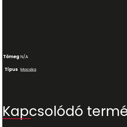
További informác
Tömeg
N/A
Típus
Macska
Kapcsolódó term