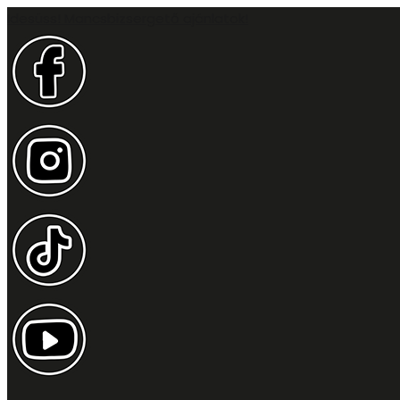
Idesüss! Mancsbizsergető ajánlatok!