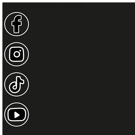
Idesüss! Mancsbizsergető ajánlatok!