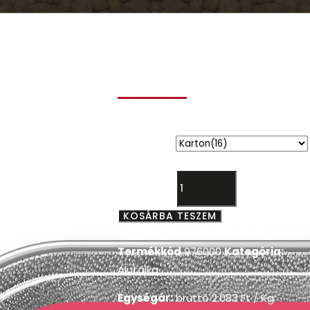
My Cat alutálka
marha 100g
3.499
Ft
kiszerelés
My Cat alutálka marha 100g
mennyiség
KOSÁRBA TESZEM
HOZZÁADÁS KÍVÁNSÁGLISTÁHOZ
Termékkód
976000
Kategória:
Alutálka
Egységár:
bruttó
2.083
Ft
/ Kg