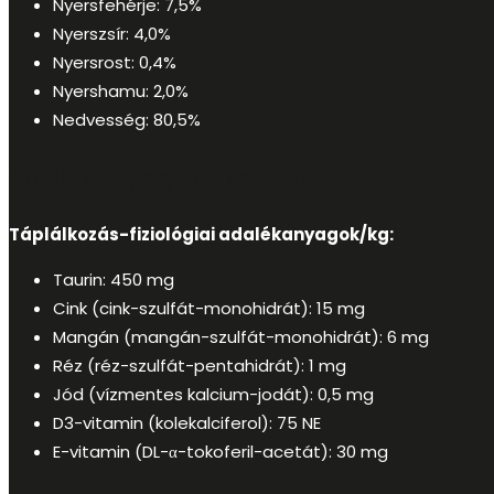
Nyersfehérje: 7,5%
Nyerszsír: 4,0%
Nyersrost: 0,4%
Nyershamu: 2,0%
Nedvesség: 80,5%
Adalékanyagok 1 kg-ban:
Táplálkozás-fiziológiai adalékanyagok/kg:
Taurin: 450 mg
Cink (cink-szulfát-monohidrát): 15 mg
Mangán (mangán-szulfát-monohidrát): 6 mg
Réz (réz-szulfát-pentahidrát): 1 mg
Jód (vízmentes kalcium-jodát): 0,5 mg
D3-vitamin (kolekalciferol): 75 NE
E-vitamin (DL-α-tokoferil-acetát): 30 mg