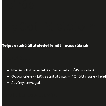
Leírás
MyCat Pástétom 
Teljes értékű állateledel felnőtt macskáknak
Összetétel:
Hús és állati eredetű származékok (4% marha)
Gabonafélék (1,8% szárított rizs – 4% főtt rizsnek fel
Ásványi anyagok
Analitikai összetevők: