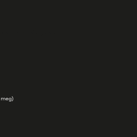
Marhával
el meg)