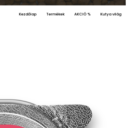
Kezdőlap
Termékek
AKCIÓ %
Kutya világ
Kosaram
Kívánságaim
0
0
Cart