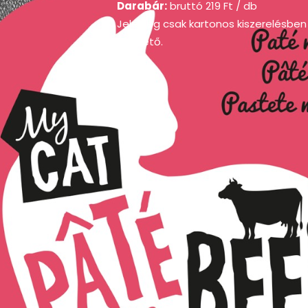
Darabár:
bruttó
219
Ft
/ db
Jelenleg csak kartonos kiszerelésben
elérhető.