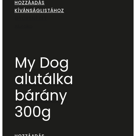
HOZZÁADÁS
KÍVÁNSÁGLISTÁHOZ
GYORSNÉZET
Alutálka
My Dog
alutálka
bárány
300g