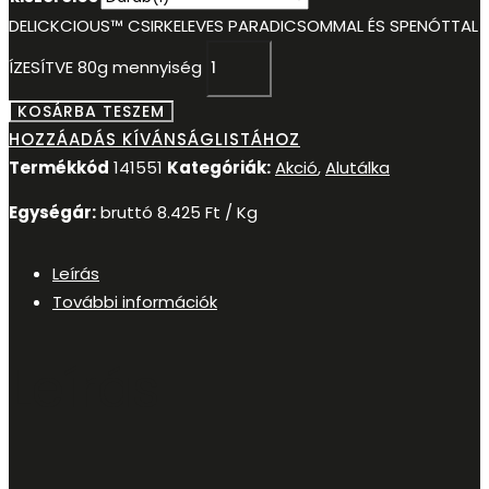
DELICKCIOUS™ CSIRKELEVES PARADICSOMMAL ÉS SPENÓTTAL
ÍZESÍTVE 80g mennyiség
KOSÁRBA TESZEM
HOZZÁADÁS KÍVÁNSÁGLISTÁHOZ
Termékkód
141551
Kategóriák:
Akció
,
Alutálka
Egységár:
bruttó
8.425
Ft
/ Kg
Leírás
További információk
Leírás