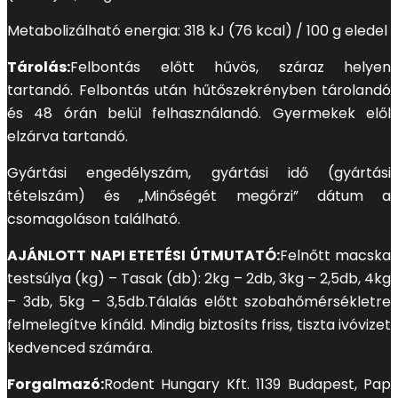
Metabolizálható energia: 318 kJ (76 kcal) / 100 g eledel
Tárolás:
Felbontás előtt hűvös, száraz helyen
tartandó. Felbontás után hűtőszekrényben tárolandó
és 48 órán belül felhasználandó. Gyermekek elől
elzárva tartandó.
Gyártási engedélyszám, gyártási idő (gyártási
tételszám) és „Minőségét megőrzi” dátum a
csomagoláson található.
AJÁNLOTT NAPI ETETÉSI ÚTMUTATÓ:
Felnőtt macska
testsúlya (kg) – Tasak (db): 2kg – 2db, 3kg – 2,5db, 4kg
– 3db, 5kg – 3,5db.
Tálalás előtt szobahőmérsékletre
felmelegítve kínáld. Mindig biztosíts friss, tiszta ivóvizet
kedvenced számára.
Forgalmazó:
Rodent Hungary Kft. 1139 Budapest, Pap