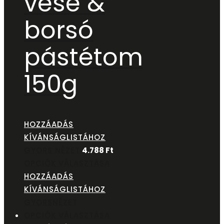
vese &
borsó
pástétom
150g
HOZZÁADÁS
KÍVÁNSÁGLISTÁHOZ
GYORS NÉZET
4.788
Ft
OPCIÓK VÁLASZTÁSA
HOZZÁADÁS
KÍVÁNSÁGLISTÁHOZ
GYORSNÉZET
OPCIÓK VÁLASZTÁSA