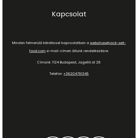
Kapcsolat
Minden felmerülő kérdéssel kapcsolatban a
webshop@jack-pet-
food.com
e-mail-címen állunk rendelkezésre.
Címünk: 1124 Budapest, Jagelló út 28.
Telefon:
+36204791345
Kövess minket itt is: