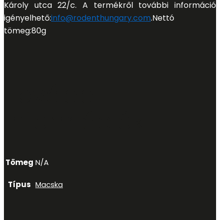
Károly utca 22/c. A termékről további információ
igényelhető:
info@rodenthungary.com
.
Nettó
tömeg:
80g
További
információk
Tömeg
N/A
Típus
Macska