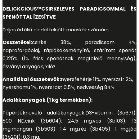
DELICKCIOUS™
CSIRKELEVES PARADICSOMMAL ÉS
SPENÓTTAL ÍZESÍTVE
Teljes értékű eledel felnőtt macskák számára
Összetétel:
csirke 38%, paradicsom 4%,
napraforgóolaj, tápióka
keményítő, szárított spenót
0,125% (1% friss spenótnak megfelelő mennyiség),
ásványi anyagok, xilóz.
Analitikai összetevők:
nyersfehérje 11%, nyerszsír 2%,
nyershamu 1%, nyersrost 0,5%, nedvesség 84%.
Adalékanyagok (1 kg termékben):
Tápértéknövelő adalékanyagok:
D3-vitamin (3a671):
500 NE
,
cink (3b604): 24,5 mg
,
vas (3b103): 13
mg
,
mangán (3b503): 1,4 mg
,
réz (3b405): 1 mg
,
jód
(3b201): 0,3 mg
.