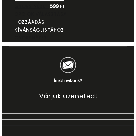
GYORS NÉZET
599
Ft
OPCIÓK VÁLASZTÁSA
HOZZÁADÁS
KÍVÁNSÁGLISTÁHOZ
GYORSNÉZET
Írnál nekünk?
Várjuk üzeneted!