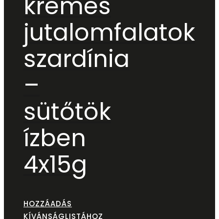
krémes
jutalomfalatok
szardínia
–
sütőtök
ízben
4x15g
HOZZÁADÁS
KÍVÁNSÁGLISTÁHOZ