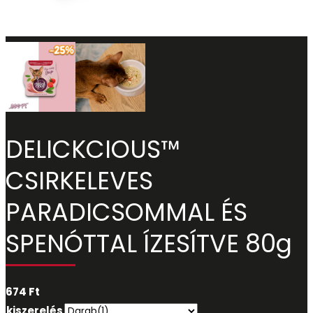
DELICKCIOUS™
CSIRKELEVES
PARADICSOMMAL ÉS
SPENÓTTAL ÍZESÍTVE 80g
674
Ft
kiszerelés