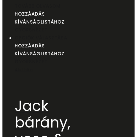
TOVÁBB OLVASOM
HOZZÁADÁS
KÍVÁNSÁGLISTÁHOZ
GYORSNÉZET
OPCIÓK VÁLASZTÁSA
HOZZÁADÁS
KÍVÁNSÁGLISTÁHOZ
GYORSNÉZET
Alutálka
Jack
bárány,