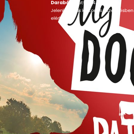
Darabár:
bruttó
444
Ft
/ db
Jelenleg csak kartonos kiszerelésben
elérhető.