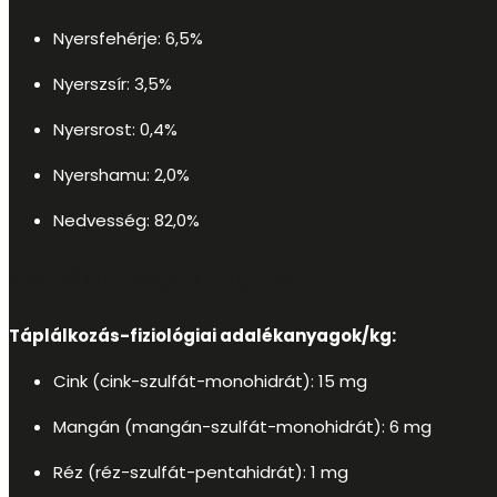
Nyersfehérje: 6,5%
Nyerszsír: 3,5%
Nyersrost: 0,4%
Nyershamu: 2,0%
Nedvesség: 82,0%
Adalékanyagok 1 kg-ban
Táplálkozás-fiziológiai adalékanyagok/kg:
Cink (cink-szulfát-monohidrát): 15 mg
Mangán (mangán-szulfát-monohidrát): 6 mg
Réz (réz-szulfát-pentahidrát): 1 mg