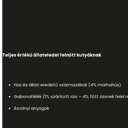
Leírás
MyDog Marhahúso
Teljes értékű állateledel felnőtt kutyáknak
Összetétel:
Hús és állati eredetű származékok (4% marhahús)
Gabonafélék (1% szárított rizs – 4% főtt rizsnek felel
Ásványi anyagok
Analitikai összetevők: