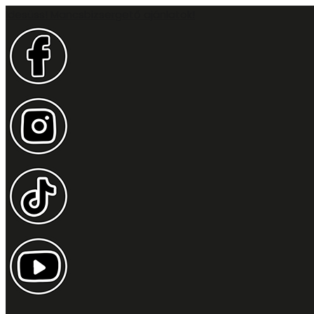
Idesüss! Mancsbizsergető ajánlatok!