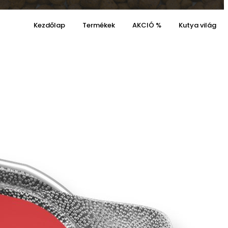
Kezdőlap
Termékek
AKCIÓ %
Kutya világ
a
Kosaram
Kívánságaim
0
0
Cart