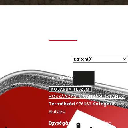
My Dog alutálk
marha 300g
3.999
Ft
kiszerelés
My Dog alutálka marha 300g
mennyiség
KOSÁRBA TESZEM
HOZZÁADÁS KÍVÁNSÁGLISTÁHOZ
Termékkód
976062
Kategória:
Alutálka
Egységár:
bruttó
1.481
Ft
/ Kg