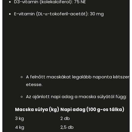
D3-vitamin (kolekalciferol): 75 NE
E-vitamin (DL-α-tokoferil-acetát): 30 mg
Etetési
útmutató
A felnőtt macskákat legalább naponta kétszer
etesse.
Az ajánlott napi adag a macska súlyától függ:
Macska súlya (kg)
Napi adag (100 g-os tálka)
3 kg
2 db
4 kg
2,5 db