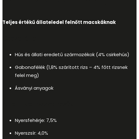
Teljes értékű állateledel felnőtt macskáknak
Összetétel:
Hús és állati eredetű származékok (4% csirkehús)
Gabonafélék (1,8% szárított rizs – 4% főtt rizsnek
felel meg)
Ásványi anyagok
Analitikai összetevők:
Nyersfehérje: 7,5%
Nyerszsír: 4,0%