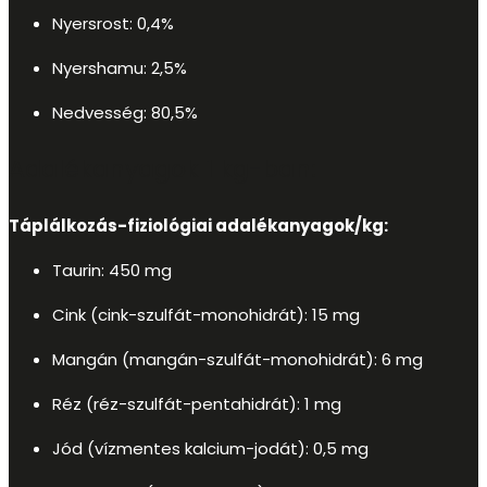
Nyersrost: 0,4%
Nyershamu: 2,5%
Nedvesség: 80,5%
Adalékanyagok 1 kg-ban:
Táplálkozás-fiziológiai adalékanyagok/kg:
Taurin: 450 mg
Cink (cink-szulfát-monohidrát): 15 mg
Mangán (mangán-szulfát-monohidrát): 6 mg
Réz (réz-szulfát-pentahidrát): 1 mg
Jód (vízmentes kalcium-jodát): 0,5 mg