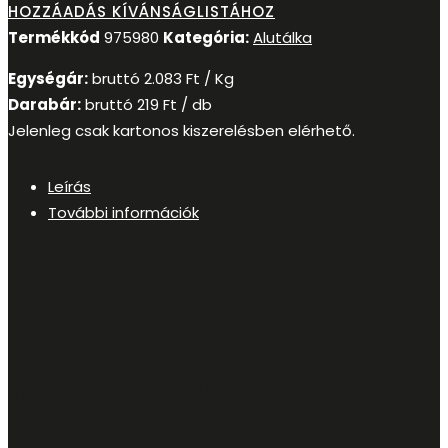
HOZZÁADÁS KÍVÁNSÁGLISTÁHOZ
Termékkód
975980
Kategória:
Alutálka
Egységár:
bruttó
2.083
Ft
/ Kg
Darabár:
bruttó
219
Ft
/ db
Jelenleg csak kartonos kiszerelésben elérhető.
Leírás
További információk
Leírás
MyCat Pástétom
Csirkével 100g