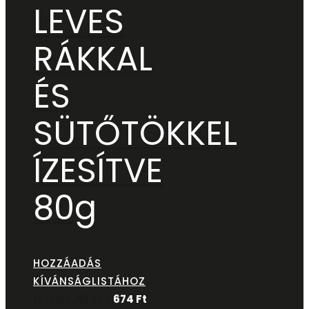
LEVES
RÁKKAL
ÉS
SÜTŐTÖKKEL
ÍZESÍTVE
80g
HOZZÁADÁS
KÍVÁNSÁGLISTÁHOZ
GYORS NÉZET
674
Ft