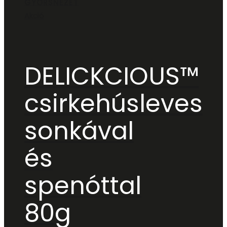
GYORSNÉZET
Akció
DELICKCIOUS™
csirkehúsleves
sonkával
és
spenóttal
80g