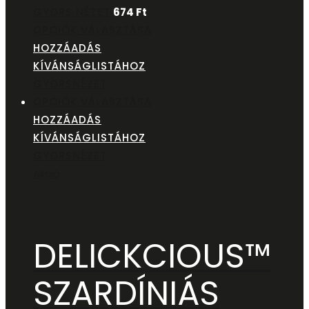
GYORS NÉZET
674
Ft
OPCIÓK VÁLASZTÁSA
HOZZÁADÁS
KÍVÁNSÁGLISTÁHOZ
GYORSNÉZET
OPCIÓK VÁLASZTÁSA
HOZZÁADÁS
KÍVÁNSÁGLISTÁHOZ
GYORSNÉZET
Akció
DELICKCIOUS™
SZARDÍNIÁS