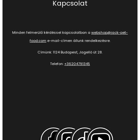
Kapcsolat
Minden felmerülő kérdéssel kapcsolatban a
webshop@jack-pet-
food.com
e-mail-címen állunk rendelkezésre.
Címünk: 1124 Budapest, Jagelló út 28.
Telefon:
+36204791345
Kövess minket itt is: