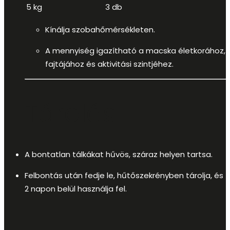
5 kg
3 db
Kínálja szobahőmérsékleten.
A mennyiség igazítható a macska életkorához,
fajtájához és aktivitási szintjéhez.
Tárolás
A bontatlan tálkákat hűvös, száraz helyen tartsa.
Felbontás után fedje le, hűtőszekrényben tárolja, és
2 napon belül használja fel.