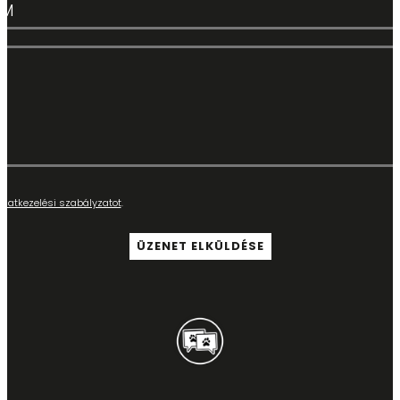
adatkezelési szabályzatot
.