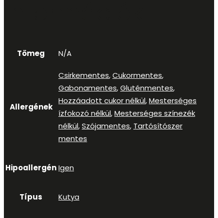
információk
Tömeg
N/A
Csirkementes
,
Cukormentes
,
Gabonamentes
,
Gluténmentes
,
Hozzáadott cukor nélkül
,
Mesterséges
Allergének
ízfokozó nélkül
,
Mesterséges színezék
nélkül
,
Szójamentes
,
Tartósítószer
mentes
Hipoallergén
Igen
Típus
Kutya