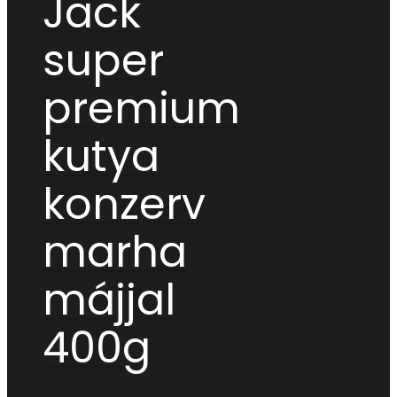
Jack
super
premium
kutya
konzerv
marha
májjal
400g