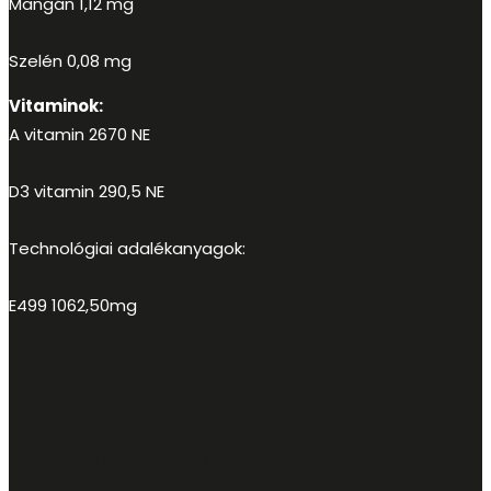
Mangán 1,12 mg
Szelén 0,08 mg
Vitaminok:
A vitamin 2670 NE
D3 vitamin 290,5 NE
Technológiai adalékanyagok:
E499 1062,50mg
További