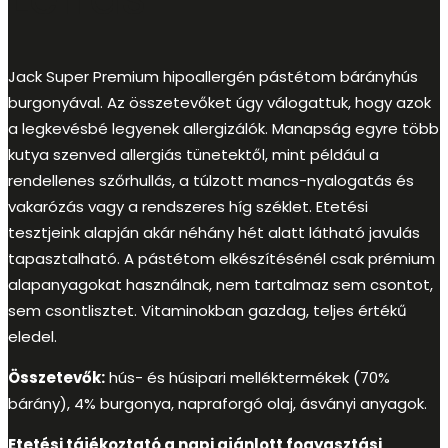
Jack Super Premium hipoallergén pástétom bárányhús
burgonyával. Az összetevőket úgy válogattuk, hogy azok
a legkevésbé legyenek allergizálók. Manapság egyre több
kutya szenved allergiás tünetektől, mint például a
rendellenes szőrhullás, a túlzott mancs-nyalogatás és
vakarózás vagy a rendszeres híg széklet. Etetési
tesztjeink alapján akár néhány hét alatt látható javulás
tapasztalható. A pástétom elkészítésénél csak prémium
alapanyagokat használnak, nem tartalmaz sem csontot,
sem csontlisztet. Vitaminokban gazdag, teljes értékű
eledel.
Összetevők:
hús- és húsipari melléktermékek (70%
bárány), 4% burgonya, napraforgó olaj, ásványi anyagok.
Etetési tájékoztató a napi ajánlott fogyasztási