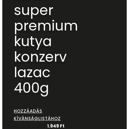
super
premium
kutya
konzerv
lazac
400g
HOZZÁADÁS
KÍVÁNSÁGLISTÁHOZ
GYORS NÉZET
1.949
Ft