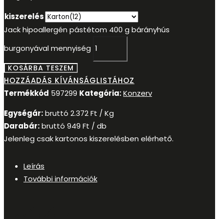
kiszerelés
Jack hipoallergén pástétom 400 g bárányhús
burgonyával mennyiség
KOSÁRBA TESZEM
HOZZÁADÁS KÍVÁNSÁGLISTÁHOZ
Termékkód
597299
Kategória:
Konzerv
Egységár:
bruttó
2.372
Ft
/ Kg
Darabár:
bruttó
949
Ft
/ db
Jelenleg csak kartonos kiszerelésben elérhető.
Leírás
További információk
Leírás