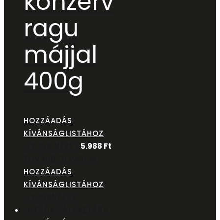
konzerv
ragu
májjal
400g
HOZZÁADÁS
KÍVÁNSÁGLISTÁHOZ
GYORS NÉZET
5.988
Ft
TOVÁBB OLVASOM
HOZZÁADÁS
KÍVÁNSÁGLISTÁHOZ
GYORSNÉZET
OPCIÓK VÁLASZTÁSA