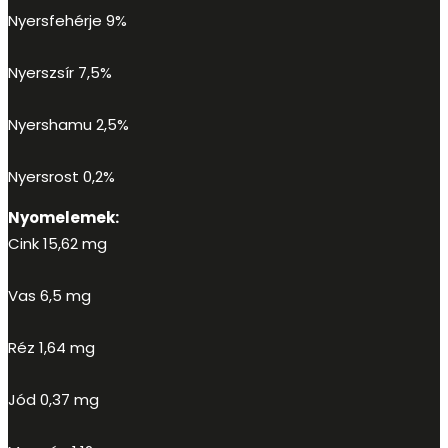
Nyersfehérje 9%
Nyerszsír 7,5%
Nyershamu 2,5%
Nyersrost 0,2%
Nyomelemek:
Cink 15,62 mg
Vas 6,5 mg
Réz 1,64 mg
Jód 0,37 mg