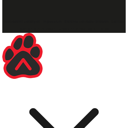
Adatvédelmi szabályzat
|
Impresszum
|
Általános szerződési feltételek
|
Szállítás
Copyright © 2023 Rodent Hungary Kft. Minden jog fenntartva.