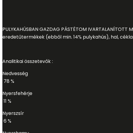
Leírás
PULYKAHÚ
SBAN GAZDAG PÁ
STÉ
TOM IVARTALANÍ
TOTT 
eredetű
termé
kek (ebbő
l min. 14% pulykahú
s), hal, cé
kl
Analitikai ö
sszetevő
k :
Nedvessé
g
78 %
Nyersfehé
rje
11 %
Nyerszsí
r
6 %