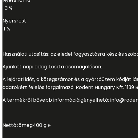
Nyershamu
3 %
Nyersrost
1 %
Haszná
lati utasí
tá
s: az eledel fogyasztá
sra ké
sz é
s szob
Ajá
nlott napi adag: Lásd a csomagoláson.
A lejá
rati idő
t, a kö
tegszá
mot é
s a gyá
rtóü
zem kó
djá
t lá
adatoké
rt felelő
s forgalmazó
: Rodent Hungary Kft. 1139
A termé
krő
l bő
vebb informá
ció
igé
nyelhető
:
info@rode
Nettó
tö
meg
400 g ℮