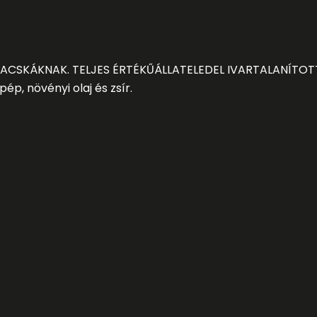
MACSKÁ
KNAK. TELJES É
RTÉ
KŰ
Á
LLATELEDEL IVARTALANÍ
TOT
apé
p, nö
vé
nyi olaj é
s zsí
r.