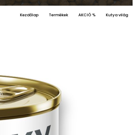
Kezdőlap
Termékek
AKCIÓ %
Kutya világ
v
Kosaram
Kívánságaim
0
0
om
Cart
om