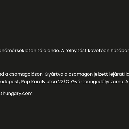
ahő
mé
rsé
kleten tá
lalandó
. A felnyitá
st kö
vető
en hű
tő
ben
sd a csomagolá
son. Gyá
rtva a csomagon jelzett lejá
rati i
 Budapest, Pap Ká
roly utca 22/C. Gyá
r
tó
engedé
lyszá
ma: A
nthungary.com
.