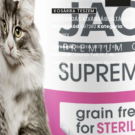
KOSÁRBA TESZEM
HOZZÁADÁS KÍVÁNSÁGLISTÁHOZ
Termékkód
597282
Kategória:
Konzerv
Egységár:
bruttó
1.872
Ft
/ Kg
Darabár:
bruttó
749
Ft
/ db
Jelenleg csak kartonos kiszerelésben
elérhető.