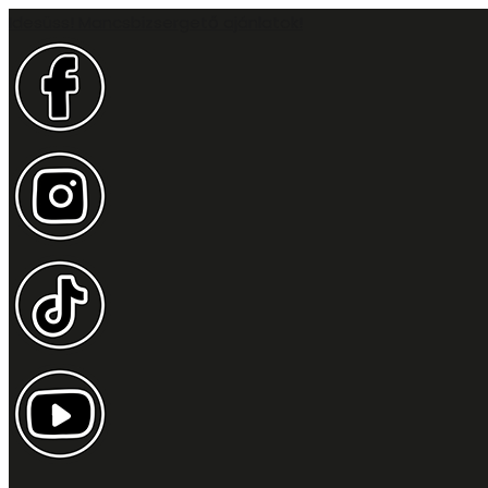
Idesüss! Mancsbizsergető ajánlatok!