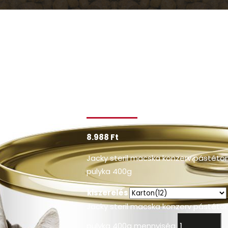
Jacky steril
macska konzer
pástétom
pulyka 400g
8.988
Ft
Jacky steril macska konzerv pástét
pulyka 400g
kiszerelés
Jacky steril macska konzerv pástét
pulyka 400g mennyiség