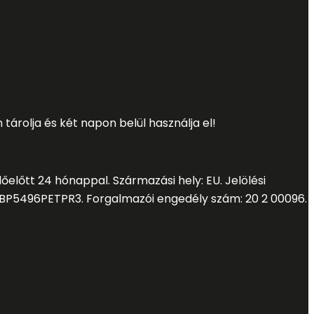
 tá
rolja é
s ké
t napon belü
l haszná
lja el!
dő
elő
tt 24 hó
nappal. Szá
rmazá
si hely: EU. Jelö
lé
si
BP5496PETPR3. Forgalmazó
i engedé
ly szá
m: 20 2 00096.