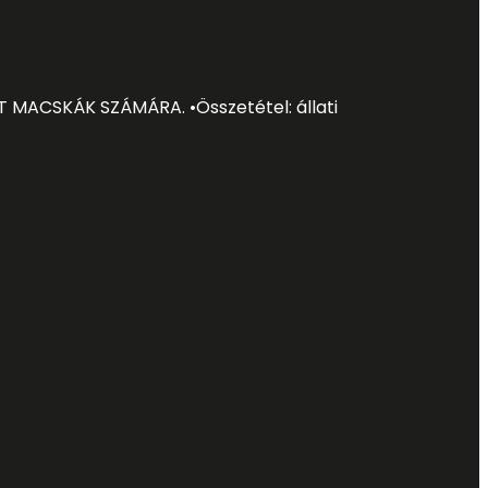
T MACSKÁ
K SZÁ
MÁ
RA. •
Ö
sszeté
tel: á
llati