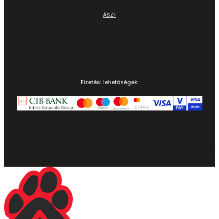
ÁSZF
Fizetési lehetőségek:
Adatvédelmi szabályzat
|
Impresszum
|
Általános szerződési feltételek
|
Szállítás
Copyright © 2023 Rodent Hungary Kft. Minden jog fenntartva.