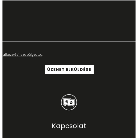
adatkezelési szabályzatot
.
Kapcsolat