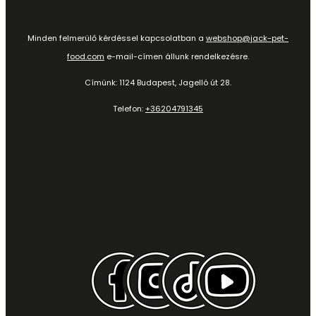
Minden felmerülő kérdéssel kapcsolatban a
webshop@jack-pet-
food.com
e-mail-címen állunk rendelkezésre.
Címünk: 1124 Budapest, Jagelló út 28.
Telefon:
+36204791345
Kövess minket itt is: