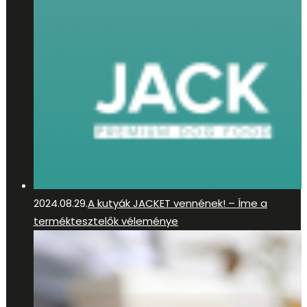
2024.08.29.
A kutyák JACKET vennének! – Íme a
terméktesztelők véleménye