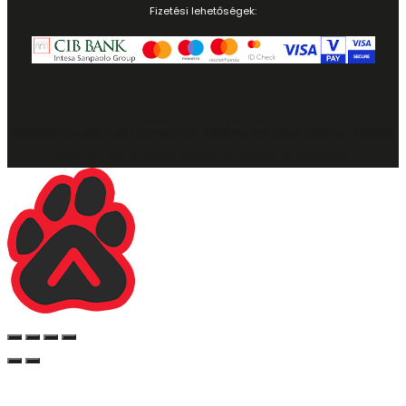
Fizetési lehetőségek:
Adatvédelmi szabályzat
|
Impresszum
|
Általános szerződési feltételek
|
Szállítás
Copyright © 2023 Rodent Hungary Kft. Minden jog fenntartva.