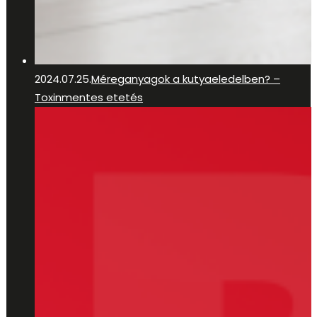
2024.07.25.
Méreganyagok a kutyaeledelben? –
Toxinmentes etetés