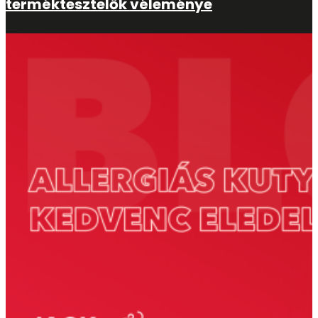
terméktesztelők véleménye