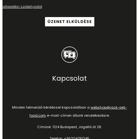
adatkezelési szabályzatot
.
Kapcsolat
Minden felmerülő kérdéssel kapcsolatban a
webshop@jack-pet-
food.com
e-mail-címen állunk rendelkezésre.
Címünk: 1124 Budapest, Jagelló út 28.
Telefon:
+36204791345