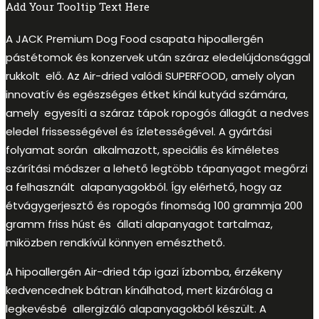
Add Your Tooltip Text Here
A JACK Premium Dog Food csapata hipoallergén
pástétomok és konzervek után száraz eledelújdonsággal
rukkolt elő. Az Air-dried valódi SUPERFOOD, amely olyan
innovatív és egészséges étket kínál kutyád számára,
amely egyesíti a száraz tápok ropogós állagát a nedves
eledel frissességével és ízletességével. A gyártási
folyamat során alkalmazott, speciális és kíméletes
szárítási módszer a lehető legtöbb tápanyagot megőrzi
a felhasznált alapanyagokból. Így elérhető, hogy az
étvágygerjesztő és ropogós finomság 100 grammja 200
gramm friss húst és állati alapanyagot tartalmaz,
miközben rendkívül könnyen emészthető.
A hipoallergén Air-dried táp igazi ízbomba, érzékeny
kedvencednek bátran kínálhatod, mert kizárólag a
legkevésbé allergizáló alapanyagokból készült. A