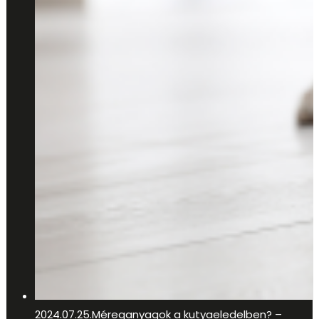
2024.07.25.
Méreganyagok a kutyaeledelben? –