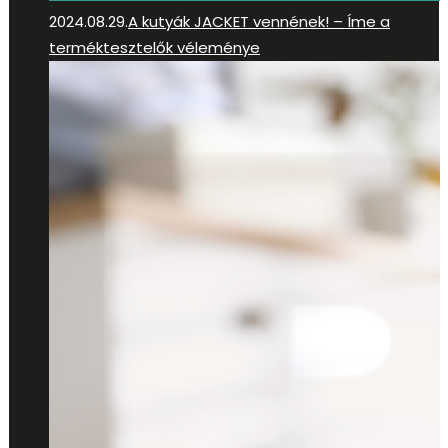
2024.08.29.
A kutyák JACKET vennének! – Íme a
terméktesztelők véleménye