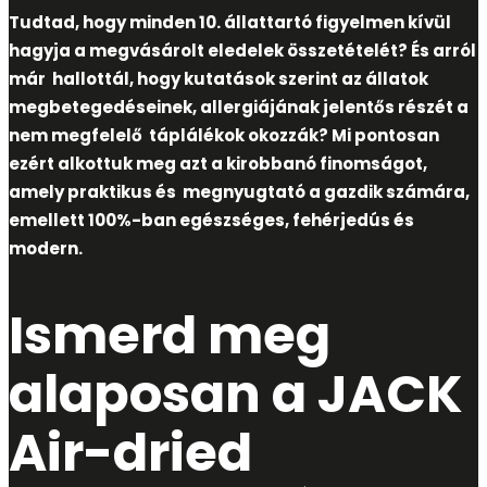
Tudtad, hogy minden 10. állattartó figyelmen kívül
hagyja a megvásárolt eledelek összetételét? És arról
már hallottál, hogy kutatások szerint az állatok
megbetegedéseinek, allergiájának jelentős részét a
nem megfelelő táplálékok okozzák? Mi pontosan
ezért alkottuk meg azt a kirobbanó
finomságot
,
amely praktikus és
megnyugtató a gazdik számára,
emellett 100%-ban egészséges, fehérjedús és
modern.
Ismerd meg
alaposan
a JACK
Air-dried