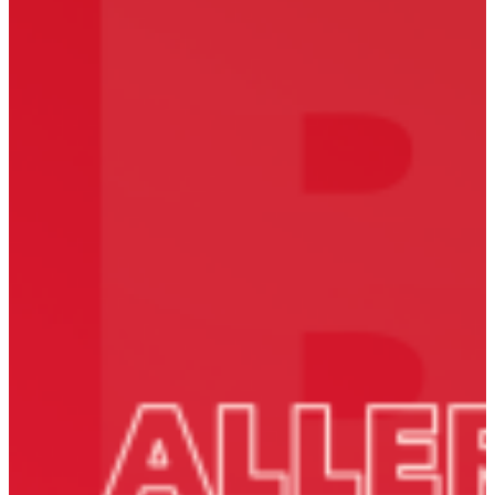
kiskutyádnak