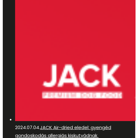
2024.07.04.
JACK Air-dried eledel: gyengéd
gondoskodás allergiás kiskutyádnak