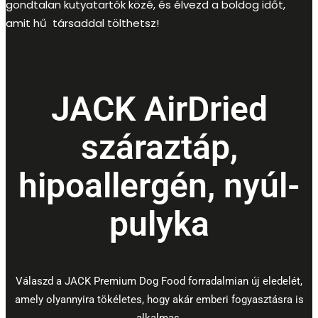
gondtalan kutyatartók közé, és élvezd a boldog időt,
amit hű társaddal tölthetsz!
JACK AirDried
száraztáp,
hipoallergén, nyúl-
pulyka
Válaszd a JACK Premium Dog Food forradalmian új eledelét,
amely olyannyira tökéletes, hogy akár emberi fogyasztásra is
alkalmas.