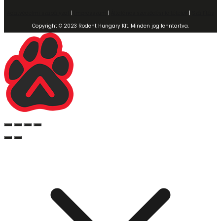
Adatvédelmi szabályzat
|
Impresszum
|
Általános szerződési feltételek
|
Szállítás
Copyright © 2023 Rodent Hungary Kft. Minden jog fenntartva.