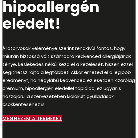
hipoallergén
eledelt!
Állatorvosok véleménye szerint rendkívül fontos, hogy
miután biztossá vált számodra kedvenced allergiájának
ténye, késlekedés nélkül kezd el a kezelését, hiszen ezzel
segíthetsz rajta a legtöbbet. Akkor érheted el a legjobb
eredményt, ha négylábú kedvenced ez esetben kizárólag
prémium, hipoallergén eledellel táplálod, ez ugyanis
hozzájárul a szervezetében kialakult gyulladások
csökkentéséhez is.
MEGNÉZEM A TERMÉKET