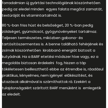
forradalmian új gyártási technológiának köszönhetően
pedig az eledel minden egyes falata megőrzi zamatát,
textúráját és vitamintartalmát is.
80 %-ban friss húst és belsőséget, 20 %-ban pedig
zöldséget, gyümölcsöt, gyógynövényeket tartalmaz.
Teljesen természetes, miközben gabona- és
tartósítószermentes is. A benne található fehérjének és
zsírnak köszönhetően kirobbanó energiát biztosít a
kutyádnak. Ha a BARF etetési módszer híve vagy, ez a
megoldás biztosan érdekelni fog, hiszen a táp
tökéletesen beilleszthető ebbe az étrendbe is, ráadásul
praktikus, kényelmes, nem igényel előkészítést, és
utazások alkalmával is számíthattok rá. Ezekért a
tulajdonságaiért szárított BARF menüként is emlegetik
az eledelt.