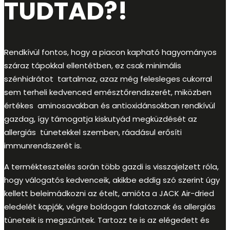
TUDTAD?!
Rendkívül fontos, hogy a piacon kapható hagyományos
száraz tápokkal ellentétben, ez csak minimális
szénhidrátot tartalmaz, azaz még felesleges cukorral
sem terheli kedvenced emésztőrendszerét, miközben
értékes aminosavakban és antioxidánsokban rendkívül
gazdag, így támogatja kiskutyád megküzdését az
allergiás tünetekkel szemben, ráadásul erősíti
immunrendszerét is.
A terméktesztelés során több gazdi is visszajelzett róla,
hogy válogatós kedvenceik, akikbe eddig szó szerint úgy
kellett beleimádkozni az ételt, amióta a JACK Air-dried
eledelét kapják, végre boldogan falatoznak és allergiás
tüneteik is megszűntek. Tartozz te is az elégedett és