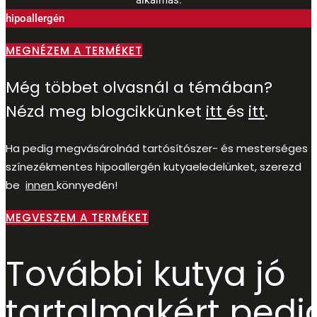
hipoallergén
MEGNÉZEM A TERMÉKET
Még többet olvasnál a témában?
Nézd meg blogcikkünket
itt
és
itt
.
Ha pedig megvásárolnád tartósítószer- és mesterséges
színezékmentes hipoallergén kutyaeledelünket, szerezd
be
innen
könnyedén!
MEGVESZEM A TERMÉKET
További kutya jó
tartalmakért pedi