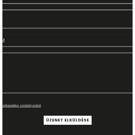
adatkezelési szabályzatot
.