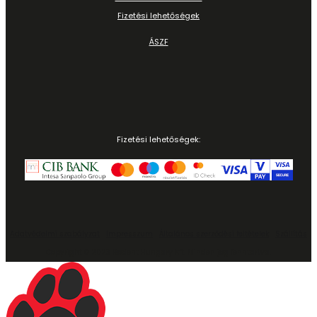
Fizetési lehetőségek
ÁSZF
Fizetési lehetőségek:
Adatvédelmi szabályzat
|
Impresszum
|
Általános szerződési feltételek
|
Szállítás
Copyright © 2023 Rodent Hungary Kft. Minden jog fenntartva.