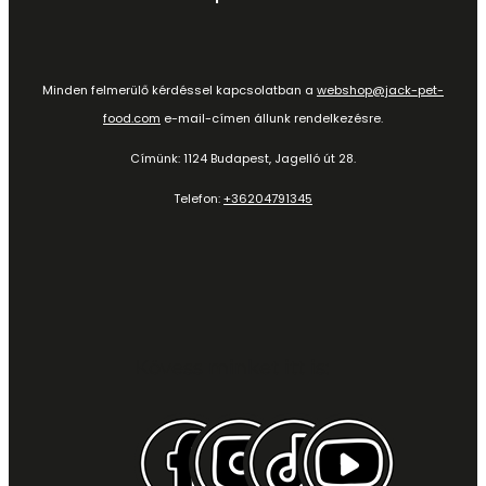
Minden felmerülő kérdéssel kapcsolatban a
webshop@jack-pet-
food.com
e-mail-címen állunk rendelkezésre.
Címünk: 1124 Budapest, Jagelló út 28.
Telefon:
+36204791345
Kövess minket itt is: