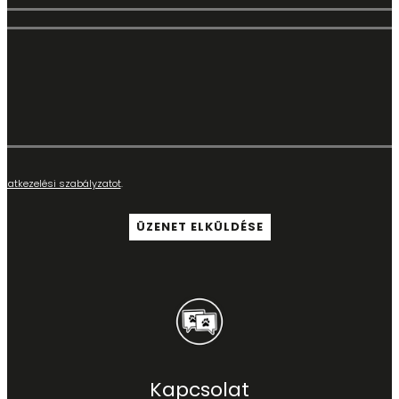
adatkezelési szabályzatot
.
Kapcsolat