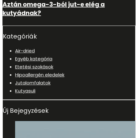
Aztán omega-3-ból jut-e elég a
kutyádnak?
Kategóriák
Air-dried
Egyéb kategória
Etetési szokások
Hipoallergén eledelek
Jutalomfalatok
Kutyasuli
Új Bejegyzések