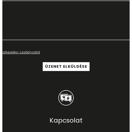
adatkezelési szabályzatot
.
Kapcsolat