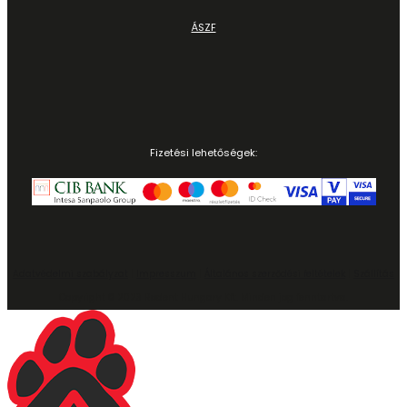
ÁSZF
Fizetési lehetőségek:
Adatvédelmi szabályzat
|
Impresszum
|
Általános szerződési feltételek
|
Szállítás
Copyright © 2023 Rodent Hungary Kft. Minden jog fenntartva.