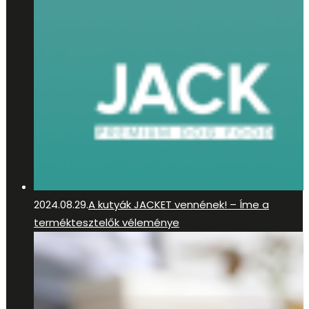
2024.08.29.
A kutyák JACKET vennének! – Íme a
terméktesztelők véleménye