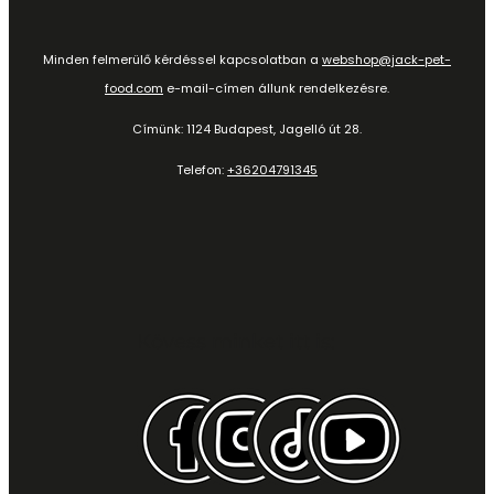
Minden felmerülő kérdéssel kapcsolatban a
webshop@jack-pet-
food.com
e-mail-címen állunk rendelkezésre.
Címünk: 1124 Budapest, Jagelló út 28.
Telefon:
+36204791345
Kövess minket itt is: