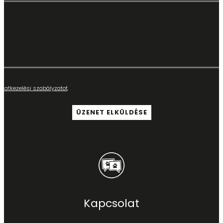
adatkezelési szabályzatot
.
Kapcsolat