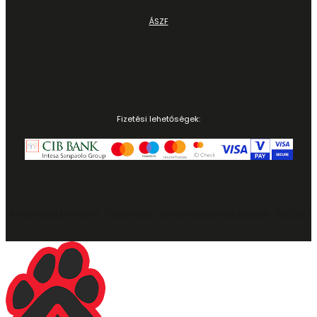
ÁSZF
Fizetési lehetőségek:
Adatvédelmi szabályzat
|
Impresszum
|
Általános szerződési feltételek
|
Szállítás
Copyright © 2023 Rodent Hungary Kft. Minden jog fenntartva.