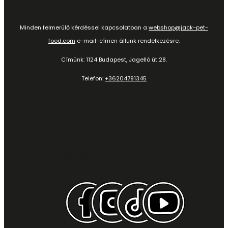
Minden felmerülő kérdéssel kapcsolatban a
webshop@jack-pet-
food.com
e-mail-címen állunk rendelkezésre.
Címünk: 1124 Budapest, Jagelló út 28.
Telefon:
+36204791345
Kövess minket itt is: