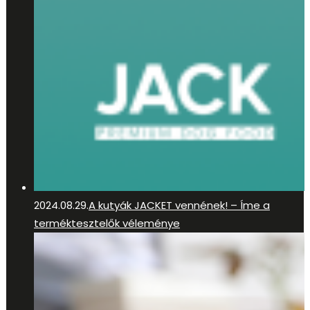
2024.08.29.
A kutyák JACKET vennének! – Íme a
terméktesztelők véleménye