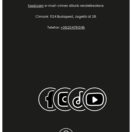
food.com
e-mail-címen állunk rendelkezésre.
Címünk: 1124 Budapest, Jagelló út 28.
Telefon:
+36204791345
Kövess minket itt is: