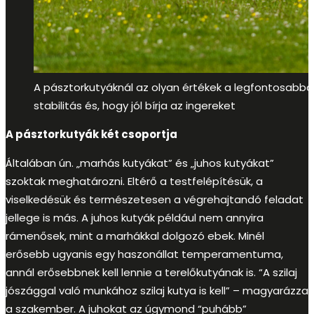
A pásztorkutyáknál az olyan értékek a legfontosabbak
stabilitás és, hogy jól bírja az ingereket
A pásztorkutyák két csoportja
Általában ún. „marhás kutyákat” és „juhos kutyákat”
szoktak meghatározni. Eltérő a testfelépítésük, a
viselkedésük és természetesen a végrehajtandó feladat
jellege is más. A juhos kutyák például nem annyira
rámenősek, mint a marhákkal dolgozó ebek. Minél
erősebb ugyanis egy haszonállat temperamentuma,
annál erősebbnek kell lennie a terelőkutyának is. “A szilaj
jószággal való munkához szilaj kutya is kell” – magyarázza
a szakember. A juhokat az úgymond “puhább”