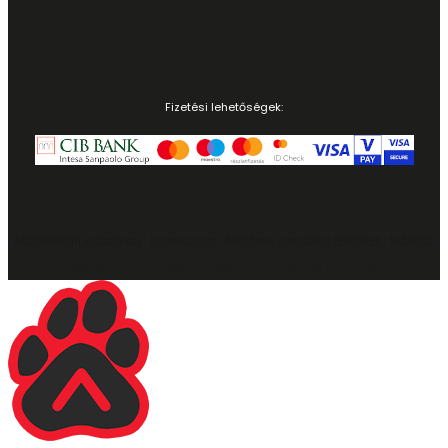
Fizetési lehetőségek:
Adatvédelmi szabályzat
|
Impresszum
|
Általános szerződési feltételek
|
Szállítás
Copyright © 2023 Rodent Hungary Kft. Minden jog fenntartva.