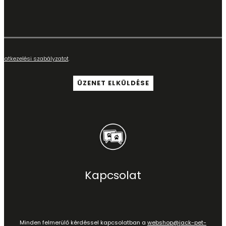
adatkezelési szabályzatot
.
Kapcsolat
Minden felmerülő kérdéssel kapcsolatban a
webshop@jack-pet-