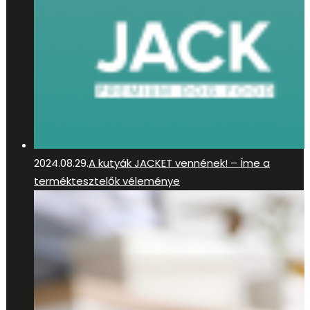
2024.08.29.
A kutyák JACKET vennének! – Íme a
terméktesztelők véleménye