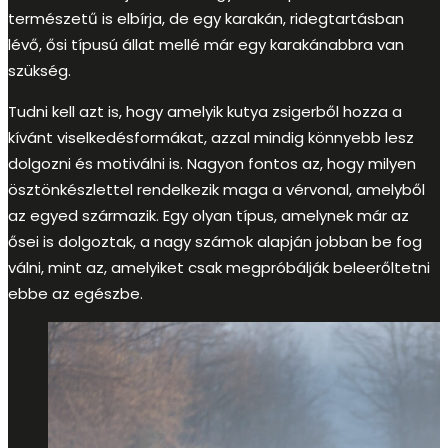
természetű is elbírja, de egy karakán, ridegtartásban
lévő, ősi típusú állat mellé már egy karakánabbra van
szükség.
Tudni kell azt is, hogy amelyik kutya zsigerből hozza a
kívánt viselkedésformákat, azzal mindig könnyebb lesz
dolgozni és motiválni is. Nagyon fontos az, hogy milyen
ösztönkészlettel rendelkezik maga a vérvonal, amelyből
az egyed származik. Egy olyan típus, amelynek már az
ősei is dolgoztak, a nagy számok alapján jobban be fog
válni, mint az, amelyiket csak megpróbálják beleerőltetni
ebbe az egészbe.