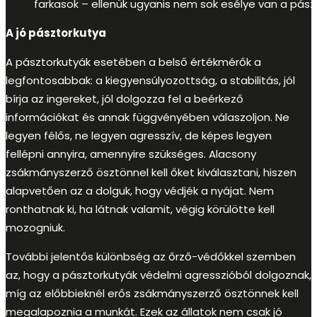
farkasok – ellenük ugyanis nem sok esélye van a pás
A jó pásztorkutya
A pásztorkutyák esetében a belső értékmérők a
legfontosabbak: a kiegyensúlyozottság, a stabilitás, jól
bírja az ingereket, jól dolgozza fel a beérkező
információkat és annak függvényében válaszoljon. Ne
legyen félős, ne legyen agresszív, de képes legyen
fellépni annyira, amennyire szükséges. Alacsony
zsákmányszerző ösztönnel kell őket kiválasztani, hiszen
alapvetően az a dolguk, hogy védjék a nyájat. Nem
ronthatnak ki, ha látnak valamit, végig körülötte kell
mozogniuk.
További jelentős különbség az őrző-védőkkel szemben
az, hogy a pásztorkutyák védelmi agresszióból dolgoznak,
míg az előbbieknél erős zsákmányszerző ösztönnek kell
megalapoznia a munkát. Ezek az állatok nem csak jó