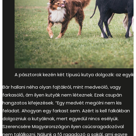
A pásztorok kezén két típusú kutya dolgozik: az egyik 
Bár hallani néha olyan fajtákról, mint medveölő, vagy
farkasölő, ám ilyen kutyák nem léteznek. Ezek csupán
hangzatos kifejezések. “Egy medvét megölni nem kis
feladat. Ahogyan egy farkast sem. Azért is kell falkákban
dolgozniuk a kutyáknak, mert egyedül nincs esélyük.
Szerencsére Magyarországon ilyen csúcsragadozóval
nem találkozni. Nálunk a fő ragadozó a sakál, ami egyre