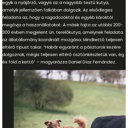
egyik a nyájőrző, vagyis az a nagyobb testű kutya,
amelyik jellemzően falkában dolgozik. Az elsődleges
feladata az, hogy a ragadozóktól és egyéb károktól
megóvja a haszonállatokat. A másik fajta az utóbbi 200-
300 évben megjelent ún. terelőkutya, amelynek feladata
az állatállomány koordinált mozgása. Mindkettő teljesen
eltérő típust takar. “Habár egyaránt a pásztorok kezére
dolgoznak, mégis teljesen eltérő ösztönkészletük van, ég
és föld a kettő” – magyarázza Daniel Díaz Fernández.