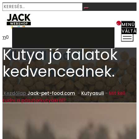
MENÜ
0
VÁLTÁ
Cart
aim
0
Kutya jó falatok
Mit kell tudni a
kedvencednek.
pásztorkutyákról?
Kezdőlap
Jack-pet-food.com
-
Kutyasuli
-
Mit kell
tudni a pásztorkutyákról?