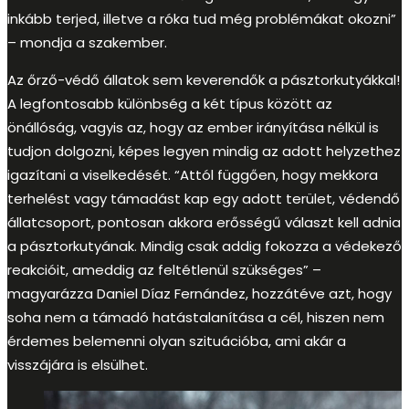
inkább terjed, illetve a róka tud még problémákat okozni”
– mondja a szakember.
Az őrző-védő állatok sem keverendők a pásztorkutyákkal!
A legfontosabb különbség a két típus között az
önállóság, vagyis az, hogy az ember irányítása nélkül is
tudjon dolgozni, képes legyen mindig az adott helyzethez
igazítani a viselkedését. “Attól függően, hogy mekkora
terhelést vagy támadást kap egy adott terület, védendő
állatcsoport, pontosan akkora erősségű választ kell adnia
a pásztorkutyának. Mindig csak addig fokozza a védekező
reakcióit, ameddig az feltétlenül szükséges” –
magyarázza Daniel Díaz Fernández, hozzátéve azt, hogy
soha nem a támadó hatástalanítása a cél, hiszen nem
érdemes belemenni olyan szituációba, ami akár a
visszájára is elsülhet.