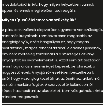
mozdulataiból is érti, hogy milyen helyzetben vannak
éppen és ennek megfelelően tud reagálni.
Milyen típusú élelemre van szükségük?
A pásztorkutyáknak alapvetően ugyanarra van szükségük,
mint más kutyáknak. Természetesen magasabb az
energiaigényük, ezért hangsúlyos az, hogy magas
hústartalmú, magas fehérjetartalmú eledelhez jussanak,
ami nem mellesleg tartalmazza a szükséges ásványi
anyagokat és nyomelemeket is. Azzal sem árt tisztában
lenni, hogy óriási mennyiséget képesek befalni ezek a
nagytestű ebek. A nyájőrzők esetében beszélhetünk
arról, hogy viszonylag közel állnak az őseikhez, akiket már
szintén munkára fogtak. A szervezetük különösen jól
képes hasznosítani az eledeleket. Nem válogatnak, szinte
mindent megesznek.