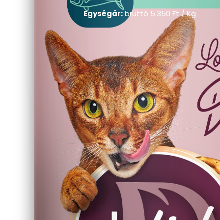
Egységár:
bruttó
5.350
Ft
/ Kg