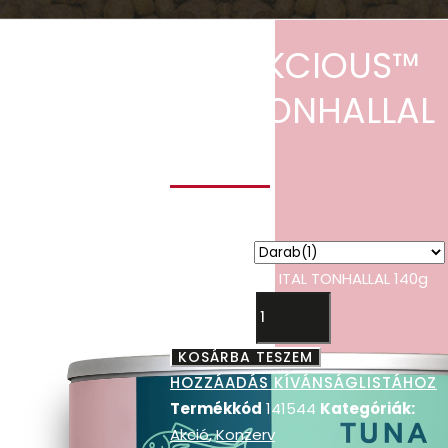
DELICKCIOUS™
ITAL TONHALLAL
140g
749
Ft
kiszerelés
DELICKCIOUS™ ITAL TONHALLAL 140g
mennyiség
KOSÁRBA TESZEM
HOZZÁADÁS KÍVÁNSÁGLISTÁHOZ
Termékkód
141544
Kategóriák:
Akció
,
Konzerv