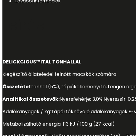
További információk
Leírás
DELICKCIOUS™
ITAL TONHALLAL
Kiegészítő állateledel felnőtt macskák számára
Összetétel:
tonhal (5%), tápiókakeményítő, tengeri alga 
Analitikai összetevők:
Nyersfehérje: 3,0%
,
Nyerszsír: 0,2
Adalékanyagok / kg:Tápértéknövelő adalékanyagok:
E-v
Metabolizálható energia: 113 kJ / 100 g (27 kcal)