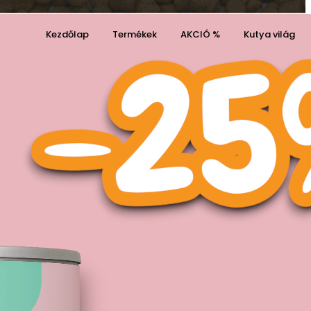
Kezdőlap
Termékek
AKCIÓ %
Kutya világ
Kosaram
Kívánságaim
0
0
Cart