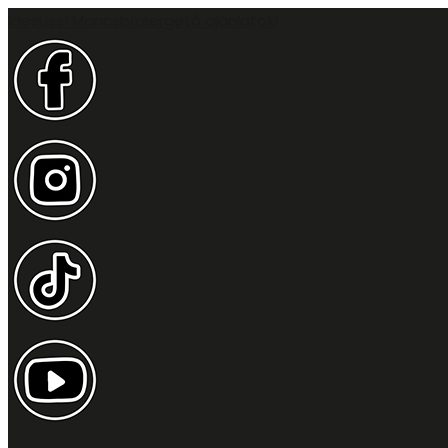
Idesüss! Mancsbizsergető ajánlatok!