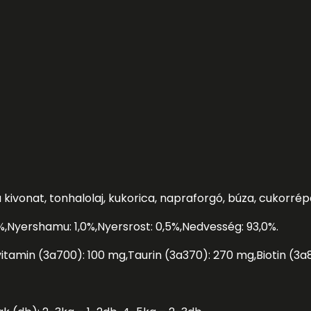
kivonat, tonhalolaj, kukorica, napraforgó, búza, cukorrép
%
,
Nyershamu: 1,0%
,
Nyersrost: 0,5%
,
Nedvesség: 93,0%
.
itamin (3a700): 100 mg
,
Taurin (3a370): 270 mg
,
Biotin (3