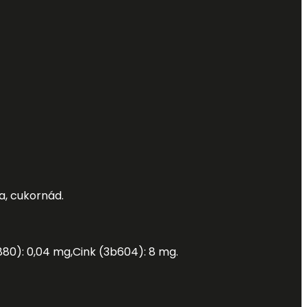
a, cukornád.
a880): 0,04 mg
,
Cink (3b604): 8 mg
.