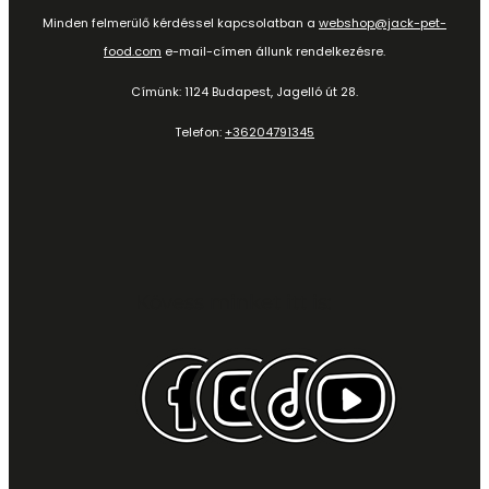
Minden felmerülő kérdéssel kapcsolatban a
webshop@jack-pet-
food.com
e-mail-címen állunk rendelkezésre.
Címünk: 1124 Budapest, Jagelló út 28.
Telefon:
+36204791345
Kövess minket itt is: