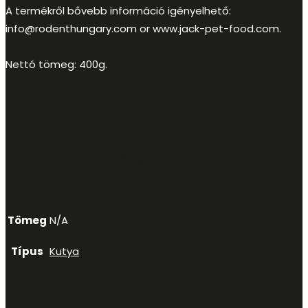
A termékről bővebb információ igényelhető:
info@rodenthungary.com
or www.jack-pet-food.com.
Nettó tömeg: 400g.
További
információk
Tömeg
N/A
Típus
Kutya