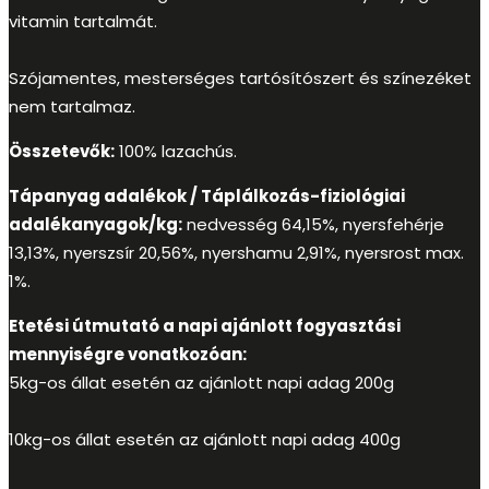
vitamin tartalmát.
Szójamentes, mesterséges tartósítószert és színezéket
nem tartalmaz.
Összetevők:
100% lazachús.
Tápanyag adalékok / Táplálkozás-fiziológiai
adalékanyagok/kg:
nedvesség 64,15%, nyersfehérje
13,13%, nyerszsír 20,56%, nyershamu 2,91%, nyersrost max.
1%.
Etetési útmutató a napi ajánlott fogyasztási
mennyiségre vonatkozóan:
5kg-os állat esetén az ajánlott napi adag 200g
10kg-os állat esetén az ajánlott napi adag 400g