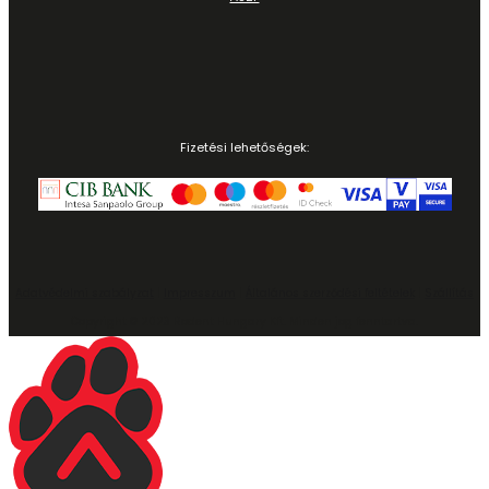
Fizetési lehetőségek:
Adatvédelmi szabályzat
|
Impresszum
|
Általános szerződési feltételek
|
Szállítás
Copyright © 2023 Rodent Hungary Kft. Minden jog fenntartva.