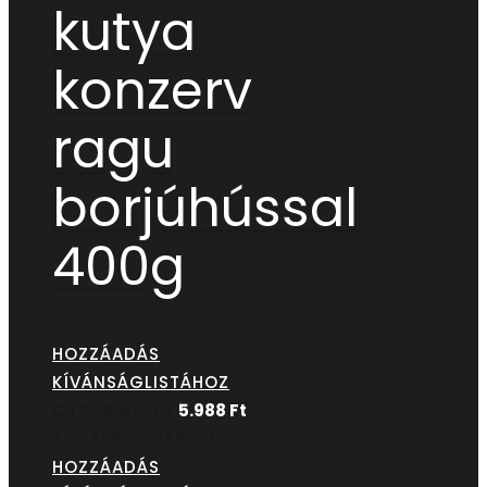
kutya
konzerv
ragu
borjúhússal
400g
HOZZÁADÁS
KÍVÁNSÁGLISTÁHOZ
GYORS NÉZET
5.988
Ft
TOVÁBB OLVASOM
HOZZÁADÁS