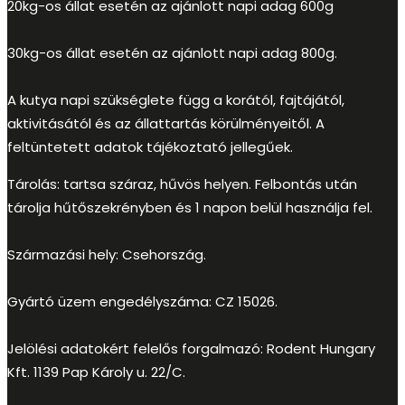
20kg-os állat esetén az ajánlott napi adag 600g
30kg-os állat esetén az ajánlott napi adag 800g.
A kutya napi szükséglete függ a korától, fajtájától,
aktivitásától és az állattartás körülményeitől. A
feltüntetett adatok tájékoztató jellegűek.
Tárolás: tartsa száraz, hűvös helyen. Felbontás után
tárolja hűtőszekrényben és 1 napon belül használja fel.
Származási hely: Csehország.
Gyártó üzem engedélyszáma: CZ 15026.
Jelölési adatokért felelős forgalmazó: Rodent Hungary
Kft. 1139 Pap Károly u. 22/C.