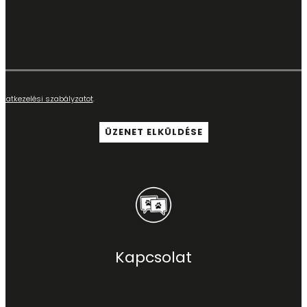
adatkezelési szabályzatot
.
Kapcsolat