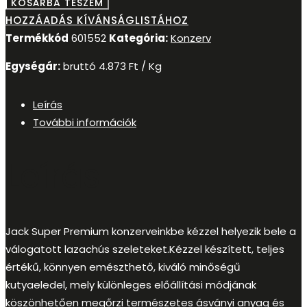
KOSÁRBA TESZEM
HOZZÁADÁS KÍVÁNSÁGLISTÁHOZ
Termékkód
601552
Kategória:
Konzerv
Egységár:
bruttó
4.873
Ft
/ Kg
Leírás
További információk
Leírás
Jack Super Premium konzerveinkbe kézzel helyezik bele a
válogatott lazachús szeleteket.Kézzel készített, teljes
értékű, könnyen emészthető, kiváló minőségű
kutyaeledel, mely különleges előállítási módjának
köszönhetően megőrzi természetes ásványi anyag és