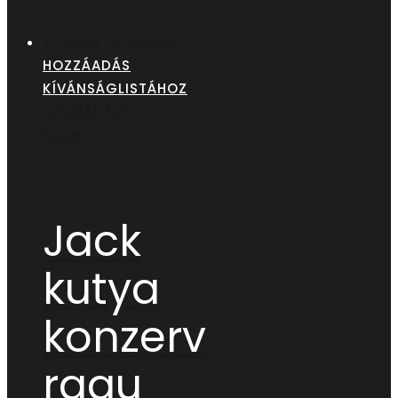
TOVÁBB OLVASOM
HOZZÁADÁS
KÍVÁNSÁGLISTÁHOZ
GYORSNÉZET
Konzerv
Jack
kutya
konzerv
ragu