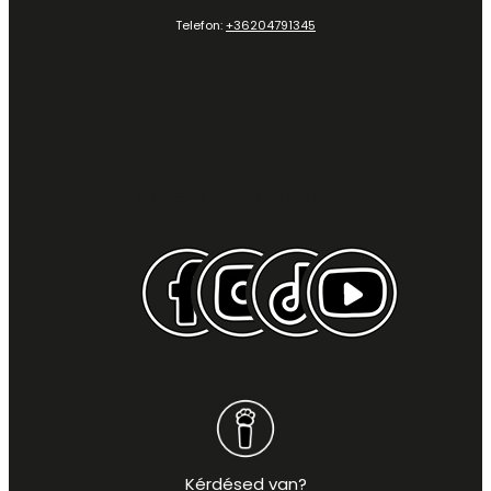
Telefon:
+36204791345
Kövess minket itt is:
Kérdésed van?