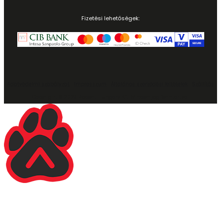
Fizetési lehetőségek:
Adatvédelmi szabályzat
|
Impresszum
|
Általános szerződési feltételek
|
Szállítás
Copyright © 2023 Rodent Hungary Kft. Minden jog fenntartva.