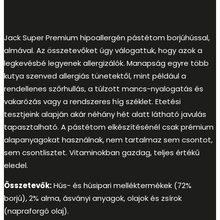
Jack Super Premium hipoallergén pástétom borjúhússal,
almával. Az összetevőket úgy válogattuk, hogy azok a
legkevésbé legyenek allergizálók. Manapság egyre több
kutya szenved allergiás tünetektől, mint például a
rendellenes szőrhullás, a túlzott mancs-nyalogatás és
vakarózás vagy a rendszeres híg széklet. Etetési
tesztjeink alapján akár néhány hét alatt látható javulás
tapasztalható. A pástétom elkészítésénél csak prémium
alapanyagokat használnak, nem tartalmaz sem csontot,
sem csontlisztet. Vitaminokban gazdag, teljes értékű
eledel.
Összetevők:
Hús- és húsipari melléktermékek (72%
borjú), 2% alma, ásványi anyagok, olajok és zsírok
(napraforgó olaj).