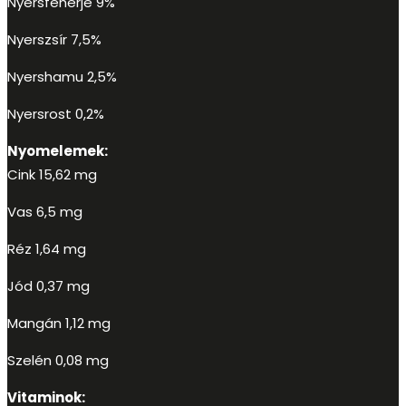
Nyersfehérje 9%
Nyerszsír 7,5%
Nyershamu 2,5%
Nyersrost 0,2%
Nyomelemek:
Cink 15,62 mg
Vas 6,5 mg
Réz 1,64 mg
Jód 0,37 mg
Mangán 1,12 mg
Szelén 0,08 mg
Vitaminok: