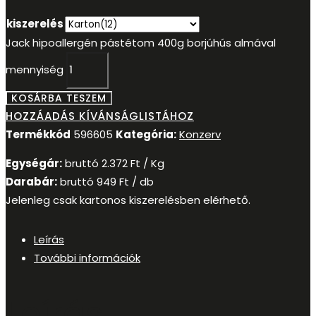
kiszerelés
Jack hipoallergén pástétom 400g borjúhús almával
mennyiség
KOSÁRBA TESZEM
HOZZÁADÁS KÍVÁNSÁGLISTÁHOZ
Termékkód
596605
Kategória:
Konzerv
Egységár:
bruttó
2.372
Ft
/ Kg
Darabár:
bruttó
949
Ft
/ db
Jelenleg csak kartonos kiszerelésben elérhető.
Leírás
További információk
Leírás