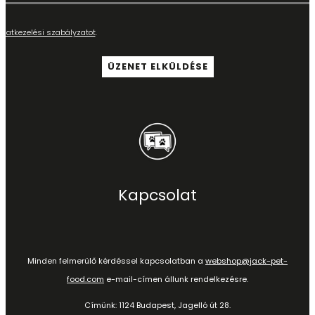
adatkezelési szabályzatot
.
Kapcsolat
Minden felmerülő kérdéssel kapcsolatban a
webshop@jack-pet-
food.com
e-mail-címen állunk rendelkezésre.
Címünk: 1124 Budapest, Jagelló út 28.