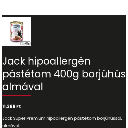
Jack hipoallergén
pástétom 400g borjúhús
almával
11.388
Ft
Jack Super Premium hipoallergén pástétom borjúhússal,
almával.