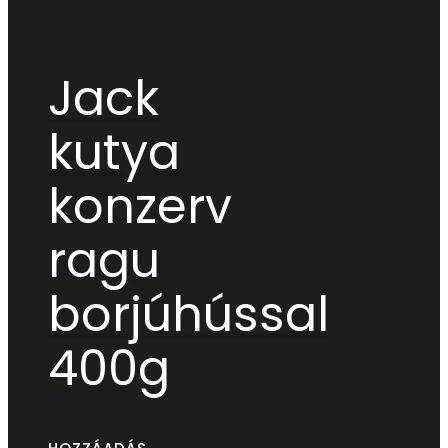
Jack
kutya
konzerv
ragu
borjúhússal
400g