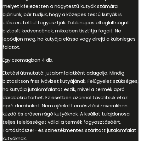
melyet kifejezetten a nagytestű kutyák számára
ajánlunk, bár tudjuk, hogy a közepes testű kutyák is
előszeretettel fogyasztják. Többnapos elfoglaltságot
biztosít kedvencének, miközben tisztítja fogait. Ne
lepődjön meg, ha kutyája elássa vagy elrejti a különleges
falatot.
Egy csomagban 4 db.
Etetési útmutató: jutalomfalatként adagolja. Mindig
biztosítson friss ivóvizet kutyájának. Felügyelet szükséges,
ha kutyája jutalomfalatot eszik, mivel a termék apró
darabokra törhet. Ez esetben azonnal távolítsuk el az
apró darabokat. Nem ajánlott emésztési zavarokban
küzdő és erősen rágó kutyáknak. A kisállat tulajdonosa
teljes felelősséget vállal a termék fogyasztásáért.
Tartósítószer- és színezékmentes szárított jutalomfalat
kutyáknak.