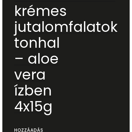
krémes
jutalomfalatok
tonhal
– aloe
vera
ízben
4x15g
HOZZÁADÁS