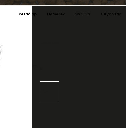
Kezdőlap
Termékek
AKCIÓ %
Kutya világ
t
Kosaram
Kívánságaim
0
0
Cart