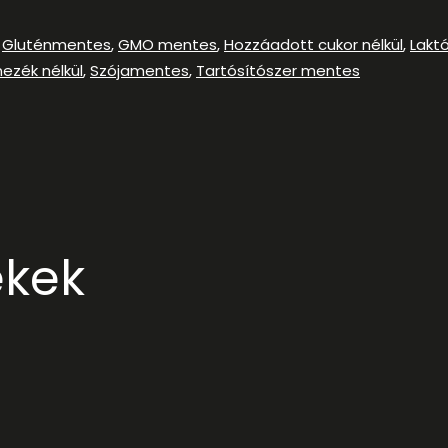
,
Gluténmentes
,
GMO mentes
,
Hozzáadott cukor nélkül
,
Lakt
ezék nélkül
,
Szójamentes
,
Tartósítószer mentes
ékek