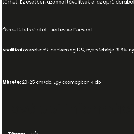
törhet. Ez esetben azonnal távolítsuk el az apró darab
Összetétel:szárított sertés velőscsont
Analitikai összetevők: nedvesség 12%, nyersfehérje 31,6%, 
Mérete:
20-25 cm/db. Egy csomagban 4 db
További informác
Tömeg
N/A