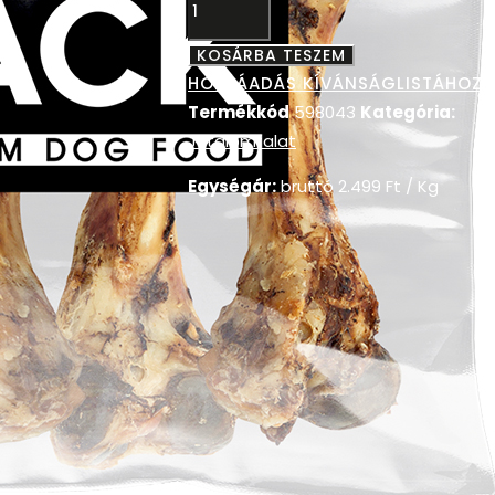
KOSÁRBA TESZEM
HOZZÁADÁS KÍVÁNSÁGLISTÁHOZ
Termékkód
598043
Kategória:
Jutalomfalat
Egységár:
bruttó
2.499
Ft
/ Kg