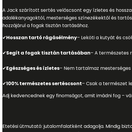
A Jack szárított sertés velőscsont egy ízletes és hoss
adalékanyagoktól, mesterséges színezékektől és tartósí
hozzájárul a fogak tisztán tartásához.
✔
Hosszan tartó rágásélmény
– Leköti a kutyát és cs
✔
Segít a fogak tisztán tartásában
– A természetes r
✔
Egészséges és ízletes
– Nem tartalmaz mesterséges
✔
100% természetes sertéscsont
– Csak a természet l
Adj kedvencednek egy finomságot, amit imádni fog – vá
Etetési útmutató: jutalomfalatként adagolja. Mindig bizto