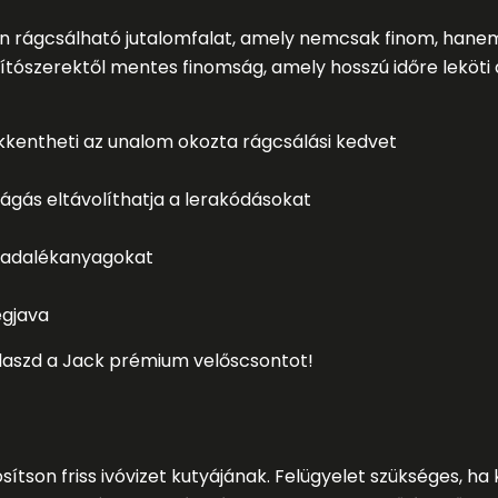
zan rágcsálható jutalomfalat, amely nemcsak finom, hanem
tószerektől mentes finomság, amely hosszú időre leköti a
ökkentheti az unalom okozta rágcsálási kedvet
ágás eltávolíthatja a lerakódásokat
 adalékanyagokat
egjava
laszd a Jack prémium velőscsontot!
sítson friss ivóvizet kutyájának. Felügyelet szükséges, ha