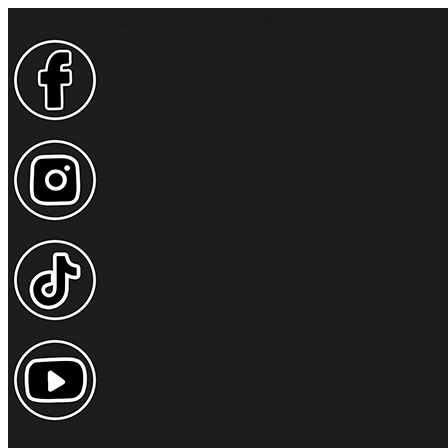
Idesüss! Mancsbizsergető ajánlatok!