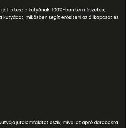
 jót is tesz a kutyának! 100%-ban természetes,
 kutyádat, miközben segít erősíteni az állkapcsát és
 kutyája jutalomfalatot eszik, mivel az apró darabokra