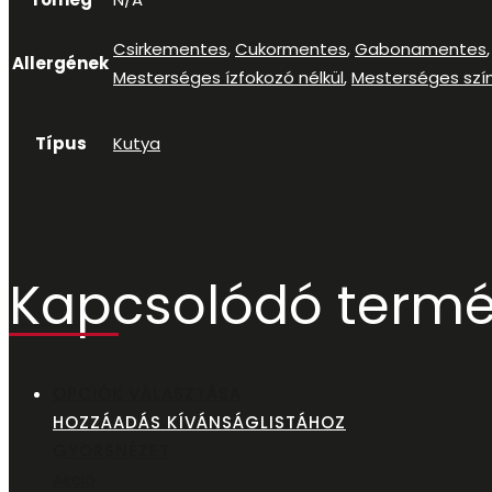
Csirkementes
,
Cukormentes
,
Gabonamentes
Allergének
Mesterséges ízfokozó nélkül
,
Mesterséges szín
Típus
Kutya
Kapcsolódó term
OPCIÓK VÁLASZTÁSA
HOZZÁADÁS KÍVÁNSÁGLISTÁHOZ
GYORSNÉZET
Akció