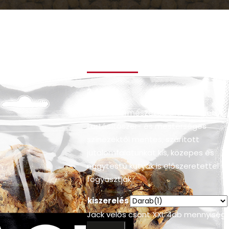
Jack velős cson
XXL 4db
2.499
Ft
Ízletes, természetes állati eredetű,
tartósítószer- és mesterséges
színezéktől mentes, szárított
jutalomfalatunkat kis, közepes és
nagytestű kutyák is előszeretettel
fogyasztják
kiszerelés
Jack velős csont XXL 4db mennyiség