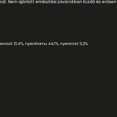
okat. Nem ajánlott emésztési zavarokban küzdő és erősen
nyerszsír 21,4%, nyershamu 44,1%, nyersrost 0,2%.
iók