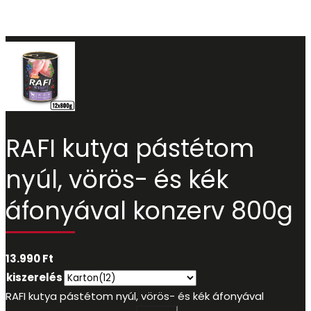
RAFI kutya pástétom
nyúl, vörös- és kék
áfonyával konzerv 800g
13.990
Ft
kiszerelés
RAFI kutya pástétom nyúl, vörös- és kék áfonyával