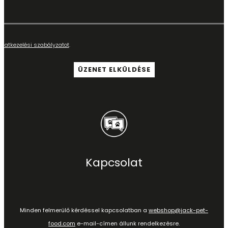
adatkezelési szabályzatot
.
Kapcsolat
Minden felmerülő kérdéssel kapcsolatban a
webshop@jack-pet-
food.com
e-mail-címen állunk rendelkezésre.