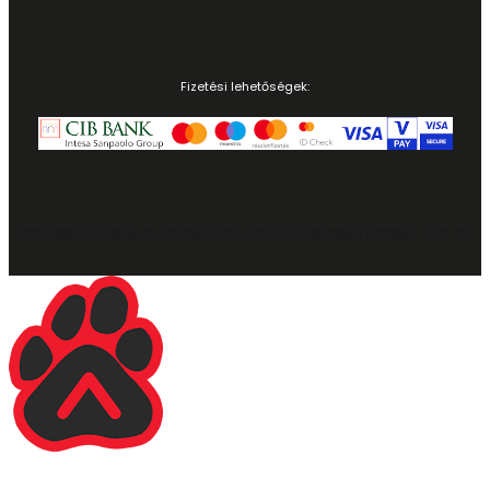
Fizetési lehetőségek:
Adatvédelmi szabályzat
|
Impresszum
|
Általános szerződési feltételek
|
Szállítás
Copyright © 2023 Rodent Hungary Kft. Minden jog fenntartva.