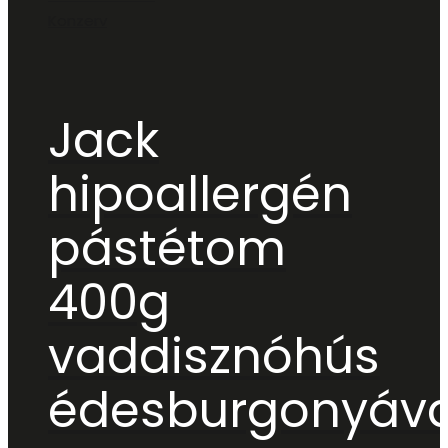
Konzerv
Jack
hipoallergén
pástétom
400g
vaddisznóhús
édesburgonyáva