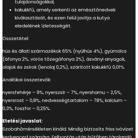
tulajdonságokkal,
kakukkfű, amely serkenti az emésztőnedvek
kiválasztását, és ezen felül javítja a kutya
eledelének ízletességét.
Összetétel:
hús és állati származékok 65% (nyúlhús 4%), gyümölcs
(áfonya 2%, vörös tőzegáfonya 2%), ásványi anyagok,
olajok és zsírok (lenolaj 0,2%), szárított kakukkfű 0,01%.
Analitikai összetevők:
nyersfehérje – 9%, nyerszsír – 7%, nyershamu – 2,5%,
nyersrost – 0,8%, nedvességtartalom – 78%, kalcium –
0,3%, foszfor – 0,25%.
Etetési javaslat:
Szobahőmérsékleten kínáld. Mindig biztosíts friss ivóvizet
kedvenced számára. Felbontás után hűtőben tárolandó