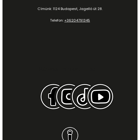
Címünk: 1124 Budapest, Jagelló út 28.
Telefon:
+36204791345
Kövess minket itt is: