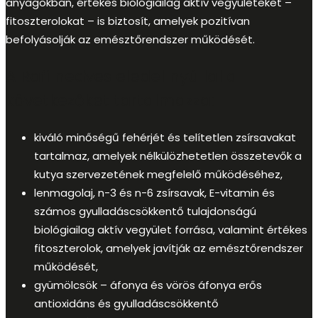
anyagokban, értékes biológiailag aktív vegyületeket –
fitoszterolokat – is biztosít, amelyek pozitívan
befolyásolják az emésztőrendszer működését.
A Rafi nedves eledel nyúllal a
következőket tartalmazza:
kiváló minőségű fehérjét és telítetlen zsírsavakat
tartalmaz, amelyek nélkülözhetetlen összetevők a
kutya szervezetének megfelelő működéséhez,
lenmagolaj, n-3 és n-6 zsírsavak, E-vitamin és
számos gyulladáscsökkentő tulajdonságú
biológiailag aktív vegyület forrása, valamint értékes
fitoszterolok, amelyek javítják az emésztőrendszer
működését,
gyümölcsök – áfonya és vörös áfonya erős
antioxidáns és gyulladáscsökkentő