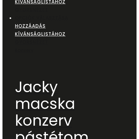
KÍVÁNSÁGLISTÁHOZ
GYORSNÉZET
OPCIÓK VÁLASZTÁSA
HOZZÁADÁS
KÍVÁNSÁGLISTÁHOZ
GYORSNÉZET
Konzerv
Jacky
macska
konzerv
pástétom