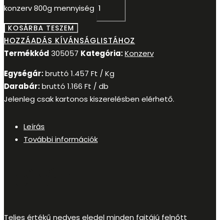
konzerv 800g mennyiség
KOSÁRBA TESZEM
HOZZÁADÁS KÍVÁNSÁGLISTÁHOZ
Termékkód
305057
Kategória:
Konzerv
Egységár:
bruttó
1.457
Ft
/ Kg
Darabár:
bruttó
1.166
Ft
/ db
Jelenleg csak kartonos kiszerelésben elérhető.
Leírás
További információk
Leírás
Teljes értékű nedves eledel minden fajtájú felnőtt