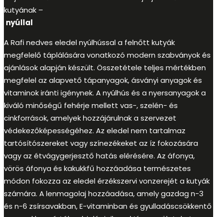
kutyának –
nyúllal
A Rafi nedves eledel nyúlhússal a felnőtt kutyák
megfelelő táplálására vonatkozó modern szabványok és
ajánlások alapján készült. Összetétele teljes mértékben
megfelel az alapvető tápanyagok, ásványi anyagok és
vitaminok iránti igénynek. A nyúlhús és a nyersanyagok a
kiváló minőségű fehérje mellett vas-, szelén- és
cinkforrások, amelyek hozzájárulnak a szervezet
védekezőképességéhez. Az eledel nem tartalmaz
tartósítószereket vagy színezékeket az íz fokozására
vagy az étvágygerjesztő hatás elérésére. Az áfonya,
vörös áfonya és kakukkfű hozzáadása természetes
módon fokozza az eledel érzékszervi vonzerejét a kutyák
számára. A lenmagolaj hozzáadása, amely gazdag n-3
és n-6 zsírsavakban, E-vitaminban és gyulladáscsökkentő