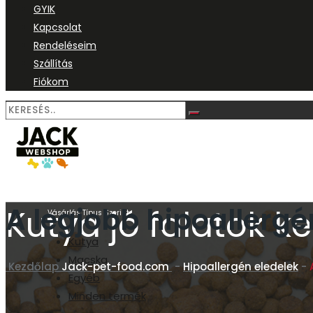
GYIK
Kapcsolat
Rendeléseim
Szállítás
Fiókom
A legjobb hipoallerg
Kutya jó falatok 
Vásárlás Típus Szerint
Kutya
Macska
Kezdőlap
Jack-pet-food.com
-
Hipoallergén eledelek
-
Egyéb
Minden termék