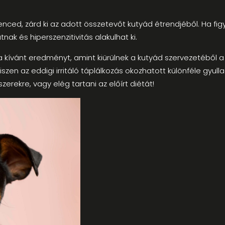
enced, zárd ki az adott összetevőt kutyád étrendjéből. Ha fi
nak és hiperszenzitivitás alakulhat ki.
 kívánt eredményt, amint kiürülnek a kutyád szervezetéből
en az eddigi irritáló táplálkozás okozhatott különféle gyull
zerekre, vagy elég tartani az előírt diétát!