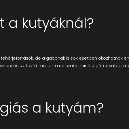
át a kutyáknál?
 fehérjeforrások, de a gabonák is sok esetben okozhatnak e
öznapi összetevők mellett a rosszabb minőségű kutyatápokban
ergiás a kutyám?