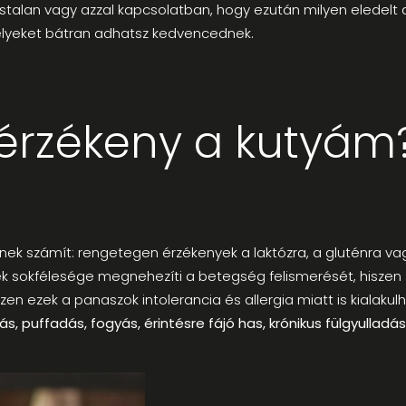
alan vagy azzal kapcsolatban, hogy ezután milyen eledelt ad
amelyeket bátran adhatsz kedvencednek.
lérzékeny a kutyám
ek számít: rengetegen érzékenyek a laktózra, a gluténra vag
k sokfélesége megnehezíti a betegség felismerését, hiszen s
n ezek a panaszok intolerancia és allergia miatt is kialakulh
 puffadás, fogyás, érintésre fájó has, krónikus fülgyulladás 