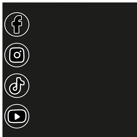
Idesüss! Mancsbizsergető ajánlatok!