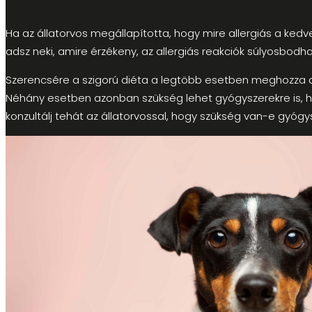
Ha az állatorvos megállapította, hogy mire allergiás a kedv
adsz neki, amire érzékeny, az allergiás reakciók súlyosbodhat
Szerencsére a szigorú diéta a legtöbb esetben meghozza a
Néhány esetben azonban szükség lehet gyógyszerekre is, hisz
konzultálj tehát az állatorvossal, hogy szükség van-e gyógys