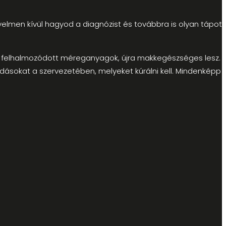
gyelmen kívül hagyod a diagnózist és továbbra is olyan tápot
 a felhalmozódott méreganyagok, újra makkegészséges lesz.
adásokat a szervezetében, melyeket kúrálni kell. Mindenképp