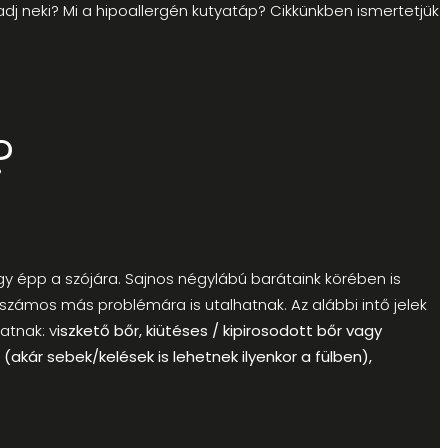
j neki? Mi a hipoallergén kutyatáp? Cikkünkben ismertetjük
?
y épp a szójára. Sajnos négylábú barátaink körében is
zámos más problémára is utalhatnak. Az alábbi intő jelek
atnak: v
iszkető bőr, kiütéses / kipirosodott bőr vagy
(akár sebek/kelések is lehetnek ilyenkor a fülben),