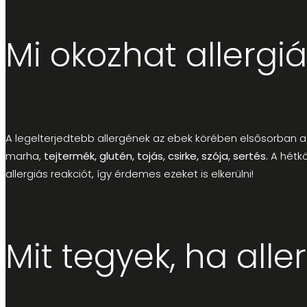
Mi okozhat allergi
A legelterjedtebb allergének az ebek körében elsősorban a
marha,
tejtermék, glutén, tojás, csirke, szója, sertés.
A hétk
allergiás reakciót, így érdemes ezeket is elkerülni!
Mit tegyek, ha all