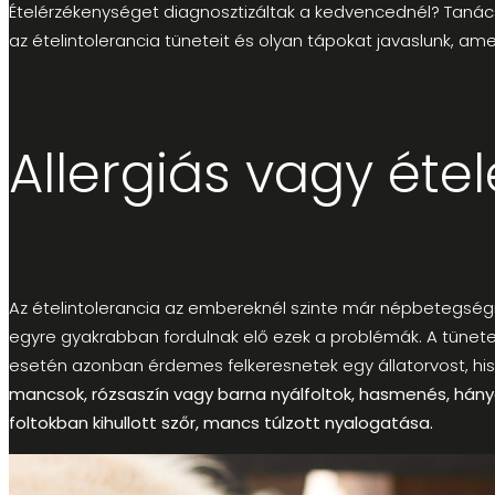
Ételérzékenységet diagnosztizáltak a kedvencednél? Tanácst
az ételintolerancia tüneteit és olyan tápokat javaslunk, 
Allergiás vagy éte
Az ételintolerancia az embereknél szinte már népbetegségn
egyre gyakrabban fordulnak elő ezek a problémák. A tünete
esetén azonban érdemes felkeresnetek egy állatorvost, hisze
mancsok, rózsaszín vagy barna nyálfoltok, hasmenés, hányás,
foltokban kihullott szőr, mancs túlzott nyalogatása.