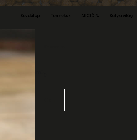
Kezdőlap
Termékek
AKCIÓ %
Kutya világ
Kosaram
Kívánságaim
0
0
Cart