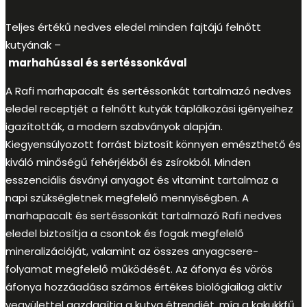
Teljes értékű nedves eledel minden fajtájú felnőtt
kutyának –
marhahússal és sertéssonkával
A Rafi marhapacalt és sertéssonkát tartalmazó nedves
eledel receptjét a felnőtt kutyák táplálkozási igényeihez
igazították, a modern szabványok alapján.
Kiegyensúlyozott forrást biztosít könnyen emészthető és
kiváló minőségű fehérjékből és zsírokból. Minden
esszenciális ásványi anyagot és vitamint tartalmaz a
napi szükségletnek megfelelő mennyiségben. A
marhapacalt és sertéssonkát tartalmazó Rafi nedves
eledel biztosítja a csontok és fogak megfelelő
mineralizációját, valamint az összes anyagcsere-
folyamat megfelelő működését. Az áfonya és vörös
áfonya hozzáadása számos értékes biológiailag aktív
vegyülettel gazdagítja a kutya étrendjét, míg a kakukkfű