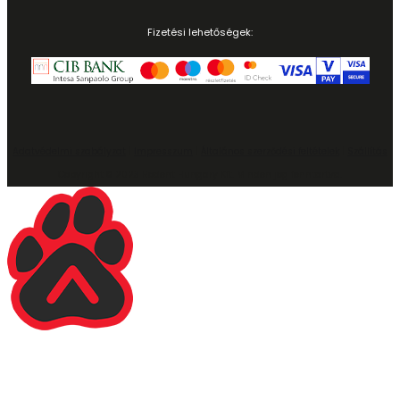
Fizetési lehetőségek:
Adatvédelmi szabályzat
|
Impresszum
|
Általános szerződési feltételek
|
Szállítás
Copyright © 2023 Rodent Hungary Kft. Minden jog fenntartva.