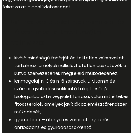
fokozza az eledel ízletességét.
A Rafi nedves eledel marhahússal és
sertéssonkával a következőket
tartalmazza:
kiváló minőségű fehérjét és telítetlen zsírsavakat
tartalmaz, amelyek nélkülözhetetlen összetevők a
kutya szervezetének megfelelő működéséhez,
lenmagolaj, n-3 és n-6 zsírsavak, E-vitamin és
számos gyulladáscsökkentő tulajdonságú
biológiailag aktív vegyület forrása, valamint értékes
fitoszterolok, amelyek javítják az emésztőrendszer
működését,
gyümölcsök – áfonya és vörös áfonya erős
antioxidáns és gyulladáscsökkentő