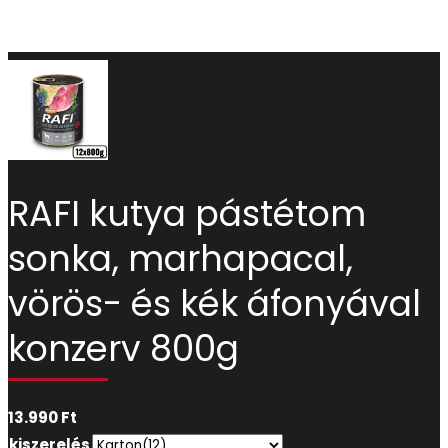
RAFI kutya pástétom
sonka, marhapacal,
vörös- és kék áfonyával
konzerv 800g
13.990
Ft
kiszerelés