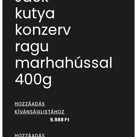
kutya
konzerv
ragu
marhahússal
400g
HOZZÁADÁS
KÍVÁNSÁGLISTÁHOZ
GYORS NÉZET
5.988
Ft
OPCIÓK VÁLASZTÁSA
HOZZÁADÁS