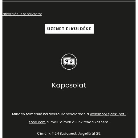
adatkezelési szabályzatot
.
Kapcsolat
Minden felmerülő kérdéssel kapcsolatban a
webshop@jack-pet-
food.com
e-mail-címen állunk rendelkezésre.
Címünk: 1124 Budapest, Jagelló út 28.