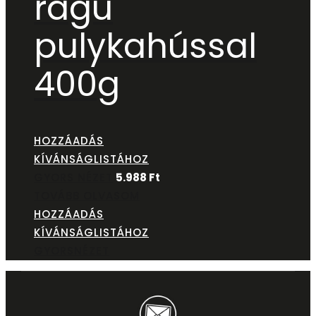
ragu
pulykahússal
400g
HOZZÁADÁS
KÍVÁNSÁGLISTÁHOZ
GYORS NÉZET
5.988
Ft
TOVÁBB OLVASOM
HOZZÁADÁS
KÍVÁNSÁGLISTÁHOZ
GYORSNÉZET