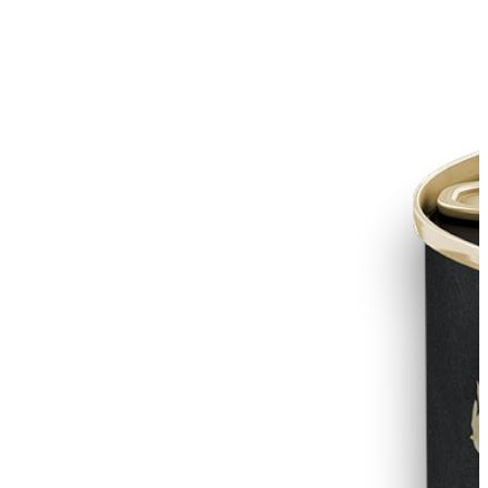
Kezdőlap
Jack-pet-food.com
-
Termékek
-
RAFI kutya
pástétom sonka, marhapacal, vörös- és kék áfonyával
konzerv 800g