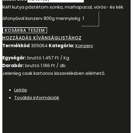
RAFI kutya pástétom sonka, marhapacal, vörös- és kék
áfonyával konzerv 800g mennyiség
KOSÁRBA TESZEM
HOZZÁADÁS KÍVÁNSÁGLISTÁHOZ
Termékkód
305064
Kategória:
Konzerv
Egységár:
bruttó
1.457
Ft
/ Kg
Darabár:
bruttó
1.166
Ft
/ db
Jelenleg csak kartonos kiszerelésben elérhető.
Leírás
További információk
Leírás