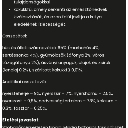
tulajdonságokkal,
kakukkfű, amely serkenti az emésztőnedvek
kiválasztását, és ezen felül javítja a kutya
eledelének ízletességét.
Összetétel:
hús és állati származékok 65% (marhahús 4%,
sertéssonka 4%), gyümölcsök (áfonya 2%, vörös
tőzegáfonya 2%), ásványi anyagok, olajok és zsírok
(lenolaj 0,2%), szárított kakukkfű 0,01%.
Analitikai összetevők:
nyersfehérje – 9%, nyerszsír – 7%, nyershamu – 2,5%,
nyersrost – 0,8%, nedvességtartalom – 78%, kalcium –
0,3%, foszfor – 0,25%.
Etetési javaslat:
Szobahőmérsékleten kínáld. Mindig biztosíts friss ivóvizet