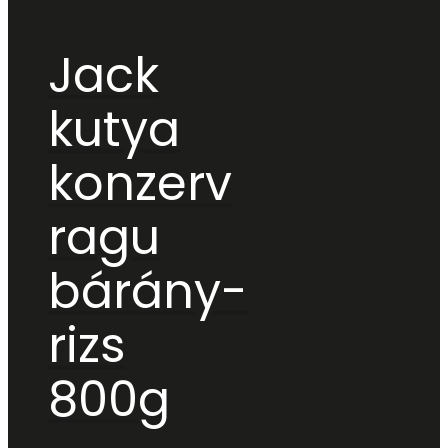
Jack
kutya
konzerv
ragu
bárány-
rizs
800g