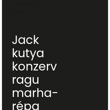
GYORSNÉZET
Konzerv
Jack
kutya
konzerv
ragu
marha-
répa