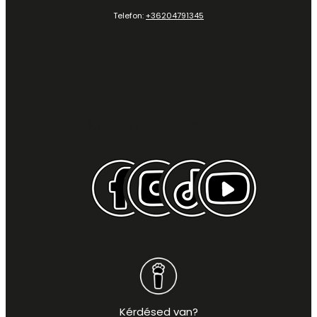
Telefon:
+36204791345
Kövess minket itt is:
Kérdésed van?