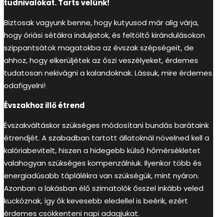
tudnivalókat. Tarts velünk!
Biztosak vagyunk benne, hogy kutyusod már alig várja,
hogy óriási sétákra induljatok, és feltöltő kirándulásokon
szippantsátok magatokba az évszak szépségeit, de
ahhoz, hogy elkerüljétek az őszi veszélyeket, érdemes
tudatosan nekivágni a kalandoknak. Lássuk, mire érdemes
odafigyelni!
Évszakhoz illő étrend
Évszakváltáskor szükséges módosítani bundás barátaink
étrendjét. A szabadban tartott állatoknál növelned kell a
kalóriabevitelt, hiszen a hidegebb külső hőmérsékletet
valahogyan szükséges kompenzálniuk. Ilyenkor több és
energiadúsabb táplálékra van szükségük, mint nyáron.
Azonban a lakásban élő szimatolók ősszel inkább veled
kuckóznak, így ők kevesebb eledellel is beérik, ezért
érdemes csökkenteni napi adagjukat.