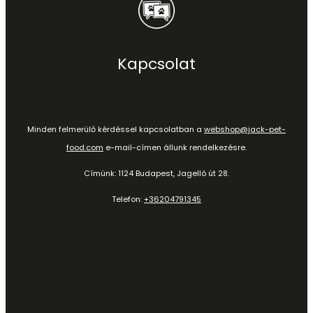
Kapcsolat
Minden felmerülő kérdéssel kapcsolatban a
webshop@jack-pet-
food.com
e-mail-címen állunk rendelkezésre.
Címünk: 1124 Budapest, Jagelló út 28.
Telefon:
+36204791345
Kövess minket itt is: