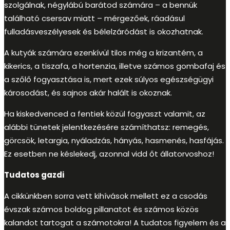
szolgálnak, négylábú barátod számára – a bennük
található csersav miatt – mérgezőek, ráadásul
fulladásveszélyesek és bélelzáródást is okozhatnak.
A kutyák számára ezenkívül tilos még a krizantém, a
kikerics, a tiszafa, a hortenzia, illetve számos gombafaj és
a szőlő fogyasztása is, mert ezek súlyos egészségügyi
károsodást, és sajnos akár halált is okoznak.
Ha kiskedvenced a fentiek közül fogyaszt valamit, az
alábbi tünetek jelentkezésére számíthatsz: remegés,
görcsök, letargia, nyáladzás, hányás, hasmenés, hasfájás.
Ez esetben ne késlekedj, azonnal vidd őt állatorvoshoz!
Tudatos gazdi
A cikkünkben sorra vett kihívások mellett ez a csodás
évszak számos boldog pillanatot és számos közös
kalandot tartogat a számotokra! A tudatos figyelem és a