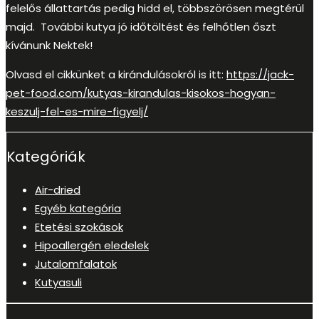
felelős állattartás pedig hidd el, többszörösen megtérül
majd. További kutya jó időtöltést és felhőtlen őszt
kívánunk Nektek!
Olvasd el cikkünket a kirándulásokról is itt:
https://jack-
pet-food.com/kutyas-kirandulas-kisokos-hogyan-
keszulj-fel-es-mire-figyelj/
Kategóriák
Air-dried
Egyéb kategória
Etetési szokások
Hipoallergén eledelek
Jutalomfalatok
Kutyasuli