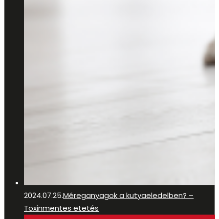
2024.07.25.
Méreganyagok a kutyaeledelben? –
Toxinmentes etetés