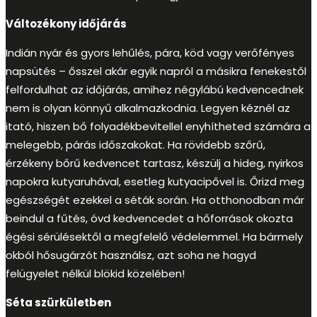
Változékony időjárás
Indián nyár és gyors lehűlés, pára, köd vagy verőfényes
napsütés – ősszel akár egyik napról a másikra fenekestől
felfordulhat az időjárás, amihez négylábú kedvencednek
nem is olyan könnyű alkalmazkodnia. Legyen kéznél az
itató, hiszen bő folyadékbevitellel enyhítheted számára a
melegebb, párás időszakokat. Ha rövidebb szőrű,
érzékeny bőrű kedvencet tartasz, készülj a hideg, nyirkos
napokra kutyaruhával, esetleg kutyacipővel is. Őrizd meg
egészségét ezekkel a séták során. Ha otthonodban már
beindul a fűtés, óvd kedvencedet a hőforrások okozta
égési sérülésektől a megfelelő védelemmel. Ha bármely
okból hősugárzót használsz, azt soha ne hagyd
felügyelet nélkül blökid közelében!
Séta szürkületben