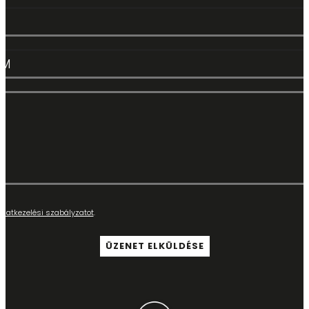
adatkezelési szabályzatot
.