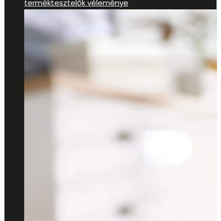
terméktesztelők véleménye