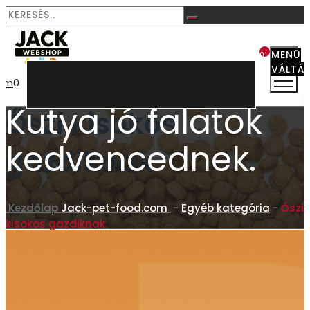
MENÜ
0
VÁLTÁ
Cart
aim
0
Kutya jó falatok
Őszi kisokos
kedvencednek.
gazdiknak
Kezdőlap
Jack-pet-food.com
-
Egyéb kategória
-
Őszi
kisokos gazdiknak