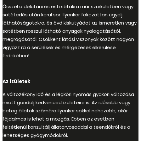
Ősszel a délutáni és esti sétákra már szürkületben vagy
sötétedés után kerül sor. Ilyenkor fokozottan ügyelj
láthatóságotokra, és óvd kiskutyádat az ismeretlen vagy
sötétben rosszul látható anyagok nyalogatásától,
megrágásától. Csökkent látási viszonyok között nagyon
vigyázz rá a sérülések és mérgezések elkerülése
érdekében!
Az ízületek
A változékony idő és a légköri nyomás gyakori változása
miatt gondolj kedvenced ízületeire is. Az idősebb vagy
beteg állatok számára ilyenkor sokkal nehezebb, akár
fájdalmas is lehet a mozgás. Ebben az esetben
feltétlenül konzultálj állatorvosoddal a teendőkről és a
lehetséges gyógymódokról.