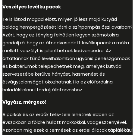
Veszélyes levélkupacok
Te is látod magad előtt, milyen jó lesz majd kutyád
boldog hempergőzését látni a színpompás őszi avarban?
Azért, hogy ez tényleg felhőtlen legyen számotokra,
gondolj rá, hogy az átnedvesedett levélkupacok a móka
mellett veszélyt is jelenthetnek kedvencedre. Az
ártatlannak tűnő levélhalomban ugyanis penészgombák
és baktériumok telepedhetnek meg, amelyek kutyád
szervezetébe kerülve hányást, hasmenést és
étvágytalanságot okozhatnak. Ha ez előfordulna,
haladéktalanul fordulj állatorvoshoz.
Vigyázz, mérgező!
A parkok és az erdők telis-tele lehetnek ebben az
évszakban a földre hullott makkokkal, vadgesztenyével.
Azonban míg ezek a termések az erdei állatok táplálékául