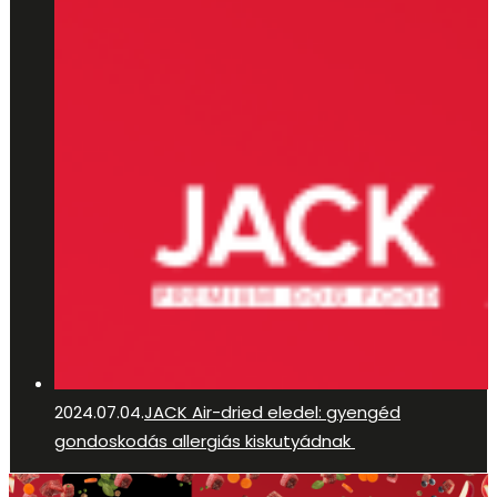
2024.07.04.
JACK Air-dried eledel: gyengéd
gondoskodás allergiás kiskutyádnak