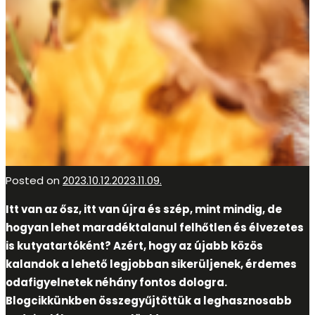
Posted on
2023.10.12.
2023.11.09.
Itt van az ősz, itt van újra és szép, mint mindig, de
hogyan lehet maradéktalanul felhőtlen és élvezetes
is kutyatartóként? Azért, hogy az újabb közös
kalandok a lehető legjobban sikerüljenek, érdemes
odafigyelnetek néhány fontos dologra.
Blogcikkünkben összegyűjtöttük a leghasznosabb