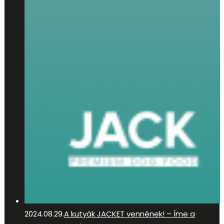
2024.08.29.
A kutyák JACKET vennének! – Íme a